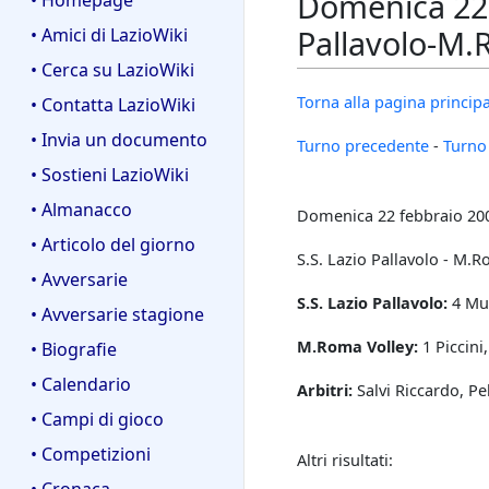
Domenica 22 f
• Homepage
Pallavolo-M.
• Amici di LazioWiki
• Cerca su LazioWiki
Torna alla pagina principa
• Contatta LazioWiki
• Invia un documento
Turno precedente
-
Turno
• Sostieni LazioWiki
• Almanacco
Domenica 22 febbraio 2009
• Articolo del giorno
S.S. Lazio Pallavolo - M.R
• Avversarie
S.S. Lazio Pallavolo:
4 Mul
• Avversarie stagione
M.Roma Volley:
1 Piccini
• Biografie
• Calendario
Arbitri:
Salvi Riccardo, Pe
• Campi di gioco
• Competizioni
Altri risultati:
• Cronaca