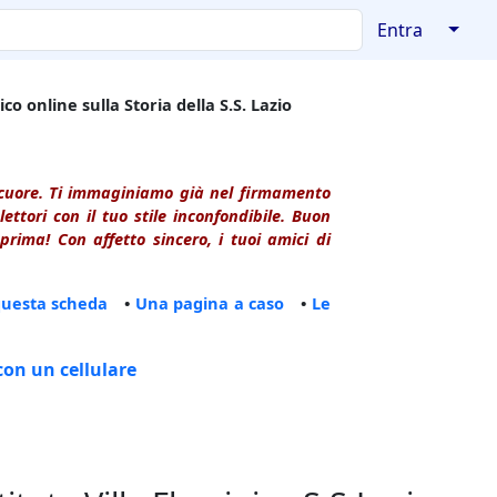
↓
Entra
co online sulla Storia della S.S. Lazio
l cuore. Ti immaginiamo già nel firmamento
ttori con il tuo stile inconfondibile. Buon
rima! Con affetto sincero, i tuoi amici di
questa scheda
•
Una pagina a caso
•
Le
con un cellulare