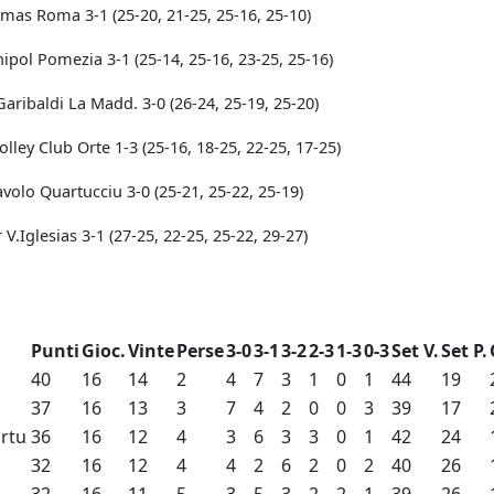
imas Roma 3-1 (25-20, 21-25, 25-16, 25-10)
ipol Pomezia 3-1 (25-14, 25-16, 23-25, 25-16)
aribaldi La Madd. 3-0 (26-24, 25-19, 25-20)
olley Club Orte 1-3 (25-16, 18-25, 22-25, 17-25)
avolo Quartucciu 3-0 (25-21, 25-22, 25-19)
.Iglesias 3-1 (27-25, 22-25, 25-22, 29-27)
Punti
Gioc.
Vinte
Perse
3-0
3-1
3-2
2-3
1-3
0-3
Set V.
Set P.
o
40
16
14
2
4
7
3
1
0
1
44
19
37
16
13
3
7
4
2
0
0
3
39
17
rtu
36
16
12
4
3
6
3
3
0
1
42
24
32
16
12
4
4
2
6
2
0
2
40
26