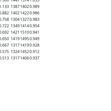
1.500
1447
1374
1.053
1.133
1387
1402
0.989
0.882
1402
1422
0.986
0.758
1304
1327
0.983
0.722
1349
1414
0.954
0.692
1421
1510
0.941
0.650
1419
1495
0.949
0.667
1317
1419
0.928
0.575
1324
1452
0.912
0.513
1317
1406
0.937