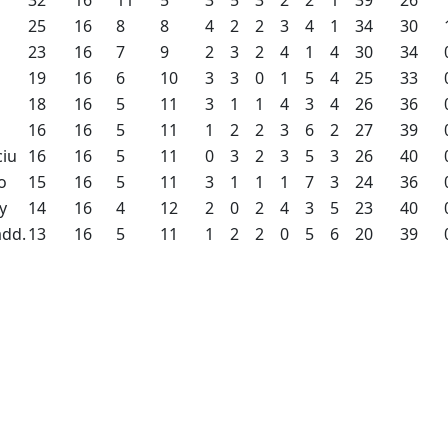
32
16
11
5
3
5
3
2
2
1
39
26
25
16
8
8
4
2
2
3
4
1
34
30
23
16
7
9
2
3
2
4
1
4
30
34
19
16
6
10
3
3
0
1
5
4
25
33
18
16
5
11
3
1
1
4
3
4
26
36
16
16
5
11
1
2
2
3
6
2
27
39
ciu
16
16
5
11
0
3
2
3
5
3
26
40
o
15
16
5
11
3
1
1
1
7
3
24
36
y
14
16
4
12
2
0
2
4
3
5
23
40
add.
13
16
5
11
1
2
2
0
5
6
20
39