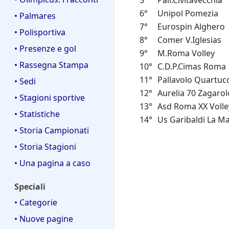
5°
Pall.Civitavecchia
6°
Unipol Pomezia
• Palmares
7°
Eurospin Alghero
• Polisportiva
8°
Comer V.Iglesias
• Presenze e gol
9°
M.Roma Volley
• Rassegna Stampa
10°
C.D.P.Cimas Roma
11°
Pallavolo Quartuc
• Sedi
12°
Aurelia 70 Zagarol
• Stagioni sportive
13°
Asd Roma XX Volle
• Statistiche
14°
Us Garibaldi La M
• Storia Campionati
• Storia Stagioni
• Una pagina a caso
Speciali
• Categorie
• Nuove pagine