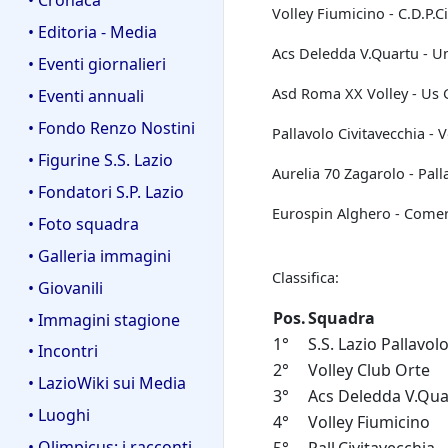
Volley Fiumicino - C.D.P.C
• Editoria - Media
Acs Deledda V.Quartu - Un
• Eventi giornalieri
Asd Roma XX Volley - Us G
• Eventi annuali
• Fondo Renzo Nostini
Pallavolo Civitavecchia - V
• Figurine S.S. Lazio
Aurelia 70 Zagarolo - Pall
• Fondatori S.P. Lazio
Eurospin Alghero - Comer V
• Foto squadra
• Galleria immagini
Classifica:
• Giovanili
Pos.
Squadra
• Immagini stagione
1°
S.S. Lazio Pallavol
• Incontri
2°
Volley Club Orte
• LazioWiki sui Media
3°
Acs Deledda V.Qua
• Luoghi
4°
Volley Fiumicino
• Olimpicus: i racconti