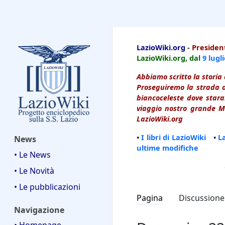
LazioWiki
LazioWiki.org
-
President
LazioWiki.org, dal
9 lugl
Abbiamo scritto la storia 
Proseguiremo la strada d
biancoceleste dove starai
viaggio nostro grande Ma
LazioWiki.org
•
I libri di LazioWiki
•
L
News
ultime modifiche
• Le News
• Le Novità
• Le pubblicazioni
Pagina
Discussione
Navigazione