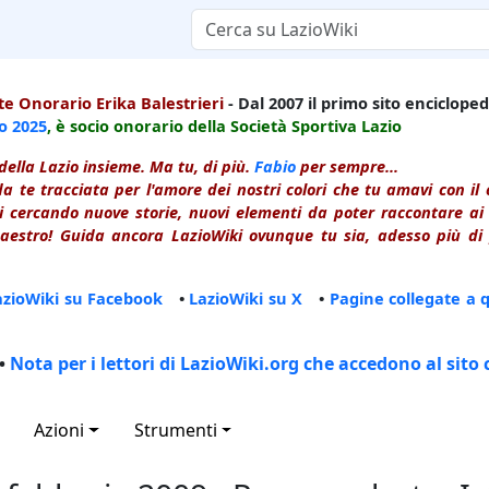
e Onorario Erika Balestrieri
- Dal 2007 il primo sito enciclopedi
io
2025
, è socio onorario della Società Sportiva Lazio
della Lazio insieme. Ma tu, di più.
Fabio
per sempre...
a te tracciata per l'amore dei nostri colori che tu amavi con i
 cercando nuove storie, nuovi elementi da poter raccontare ai le
estro! Guida ancora LazioWiki ovunque tu sia, adesso più di p
azioWiki su Facebook
•
LazioWiki su X
•
Pagine collegate a 
•
Nota per i lettori di LazioWiki.org che accedono al sito 
Azioni
Strumenti