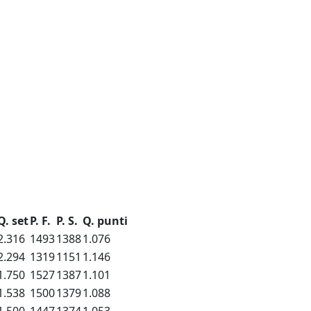
Q. set
P. F.
P. S.
Q. punti
2.316
1493
1388
1.076
2.294
1319
1151
1.146
1.750
1527
1387
1.101
1.538
1500
1379
1.088