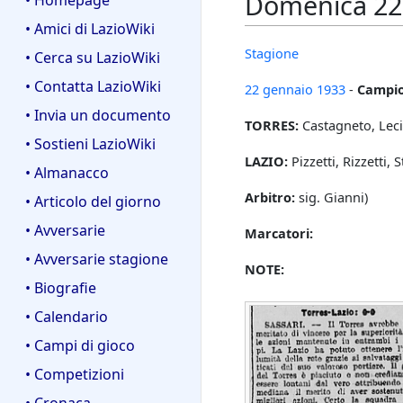
Domenica 22 g
• Homepage
• Amici di LazioWiki
Stagione
• Cerca su LazioWiki
• Contatta LazioWiki
22 gennaio
1933
-
Campio
• Invia un documento
TORRES:
Castagneto, Lecis
• Sostieni LazioWiki
LAZIO:
Pizzetti, Rizzetti,
• Almanacco
Arbitro:
sig. Gianni)
• Articolo del giorno
• Avversarie
Marcatori:
• Avversarie stagione
NOTE:
• Biografie
• Calendario
• Campi di gioco
• Competizioni
• Cronaca