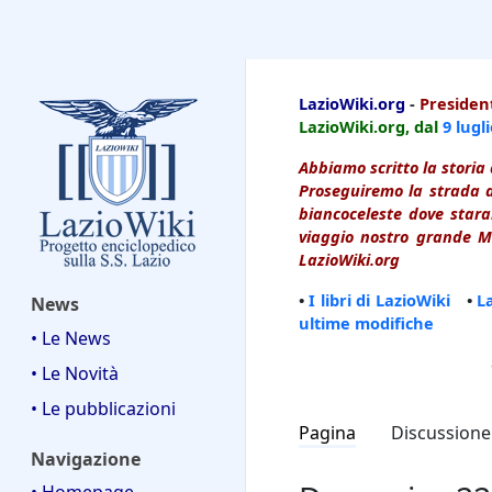
LazioWiki
LazioWiki.org
-
President
LazioWiki.org, dal
9 lugl
Abbiamo scritto la storia 
Proseguiremo la strada d
biancoceleste dove starai
viaggio nostro grande Ma
LazioWiki.org
•
I libri di LazioWiki
•
L
News
ultime modifiche
• Le News
• Le Novità
• Le pubblicazioni
Pagina
Discussione
Navigazione