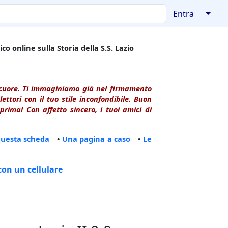
↓
Entra
co online sulla Storia della S.S. Lazio
l cuore. Ti immaginiamo già nel firmamento
ttori con il tuo stile inconfondibile. Buon
rima! Con affetto sincero, i tuoi amici di
questa scheda
•
Una pagina a caso
•
Le
con un cellulare