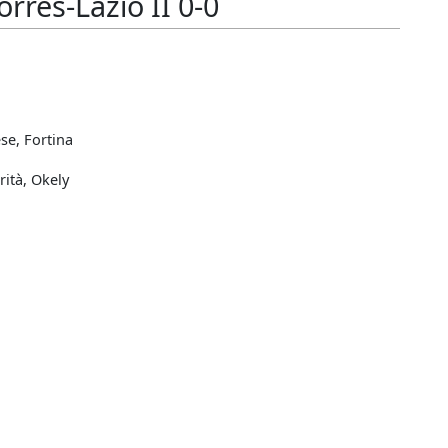
rres-Lazio II 0-0
se, Fortina
rità, Okely