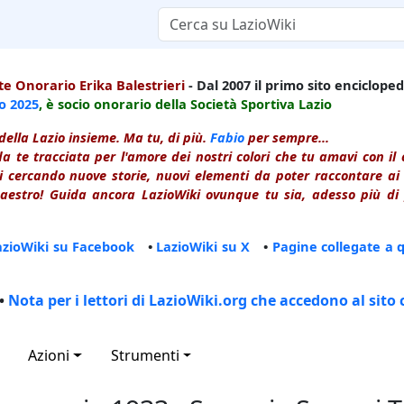
e Onorario Erika Balestrieri
- Dal 2007 il primo sito enciclopedi
io
2025
, è socio onorario della Società Sportiva Lazio
della Lazio insieme. Ma tu, di più.
Fabio
per sempre...
a te tracciata per l'amore dei nostri colori che tu amavi con i
 cercando nuove storie, nuovi elementi da poter raccontare ai le
estro! Guida ancora LazioWiki ovunque tu sia, adesso più di p
azioWiki su Facebook
•
LazioWiki su X
•
Pagine collegate a 
•
Nota per i lettori di LazioWiki.org che accedono al sito 
Azioni
Strumenti