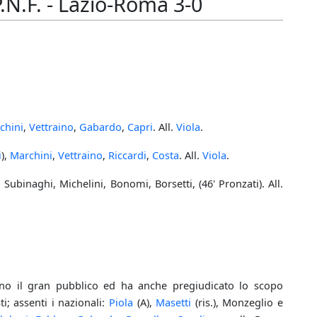
N.F. - Lazio-Roma 3-0
chini
,
Vettraino
,
Gabardo
,
Capri
. All.
Viola
.
i
),
Marchini
,
Vettraino
,
Riccardi
,
Costa
. All.
Viola
.
Subinaghi, Michelini, Bonomi, Borsetti, (46' Pronzati). All.
ano il gran pubblico ed ha anche pregiudicato lo scopo
i; assenti i nazionali:
Piola
(A),
Masetti
(ris.), Monzeglio e