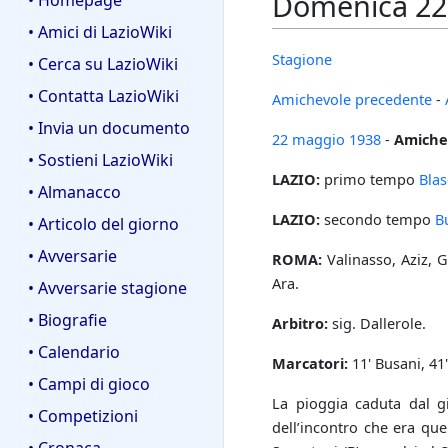
Domenica 22 
• Homepage
• Amici di LazioWiki
Stagione
• Cerca su LazioWiki
• Contatta LazioWiki
Amichevole precedente
-
• Invia un documento
22 maggio
1938
-
Amiche
• Sostieni LazioWiki
LAZIO:
primo tempo
Bla
• Almanacco
LAZIO:
secondo tempo
B
• Articolo del giorno
• Avversarie
ROMA:
Valinasso, Aziz, G
Ara.
• Avversarie stagione
• Biografie
Arbitro:
sig. Dallerole.
• Calendario
Marcatori:
11' Busani, 41'
• Campi di gioco
La pioggia caduta dal g
• Competizioni
dell’incontro che era quel
• Cronaca