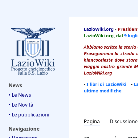
LazioWiki
LazioWiki.org
-
President
LazioWiki.org, dal
9 lugl
Abbiamo scritto la storia 
Proseguiremo la strada d
biancoceleste dove starai
viaggio nostro grande Ma
LazioWiki.org
•
I libri di LazioWiki
•
L
News
ultime modifiche
• Le News
• Le Novità
• Le pubblicazioni
Pagina
Discussione
Navigazione