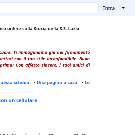
↓
Entra
co online sulla Storia della S.S. Lazio
l cuore. Ti immaginiamo già nel firmamento
ttori con il tuo stile inconfondibile. Buon
rima! Con affetto sincero, i tuoi amici di
questa scheda
•
Una pagina a caso
•
Le
con un cellulare