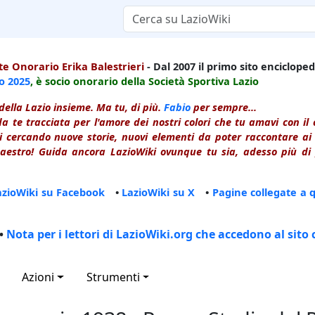
e Onorario Erika Balestrieri
- Dal 2007 il primo sito enciclopedi
io
2025
, è socio onorario della Società Sportiva Lazio
della Lazio insieme. Ma tu, di più.
Fabio
per sempre...
a te tracciata per l'amore dei nostri colori che tu amavi con i
 cercando nuove storie, nuovi elementi da poter raccontare ai le
estro! Guida ancora LazioWiki ovunque tu sia, adesso più di p
azioWiki su Facebook
•
LazioWiki su X
•
Pagine collegate a 
•
Nota per i lettori di LazioWiki.org che accedono al sito 
Azioni
Strumenti