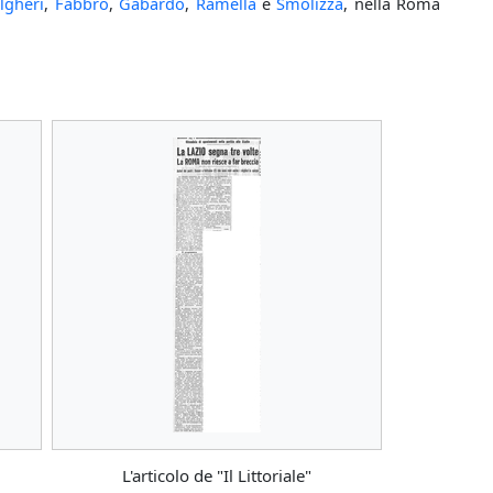
lgheri
,
Fabbro
,
Gabardo
,
Ramella
e
Smolizza
, nella Roma
L'articolo de "Il Littoriale"