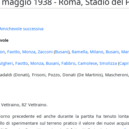
maggio 1938 - Roma, Stadio del P.
Amichevole successiva
vole
son
,
Faotto
,
Monza
,
Zacconi
(
Busani
),
Ramella
,
Milano
,
Busani
,
Mar
ulgheri
,
Faotto
,
Monza
,
Busani
,
Fabbro
,
Camolese
,
Smolizza
(
Capr
adaldi (Donati), Frisoni, Pozzo, Donati (De Martinis), Mascheroni, 
 Vettraino, 82' Vettraino.
iorno precedente ed anche durante la partita ha tenuto lont
lo di sperimentare sul terreno pratico il valore dei nuovi acquist