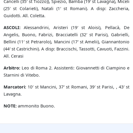
Cancelli (35′ st Tiozzo)), Spiezio, Bamba (19′ st Lavagna), Miceli
(25′ st Colarieti), Natali (1′ st Romani). A disp: Zaccheria,
Guidotti. All. Coletta.
ASCOLI:
Alessandrini, Aristeri (19′ st Aloisi), Pellacà, De
Angelis, Buono, Fabrizi, Bracciatelli (32′ st Parisi), Gabrielli,
Bellini (11′ st Petrarolo), Mancini (17′ st Amelii), Giannantonio
(44′ st Castrichini). A disp: Braccischi, Tassotti, Cavuoti, Fazzini.
All. Cerasi
Arbitro:
Leo di Roma 2. Assistenti: Giovannetti di Ciampino e
Starnini di Vitebo.
Marcatori:
10′ st Mancini, 37′ st Romani, 39′ st Parisi, , 43′ st
Lavagna.
NOTE:
ammonito Buono.