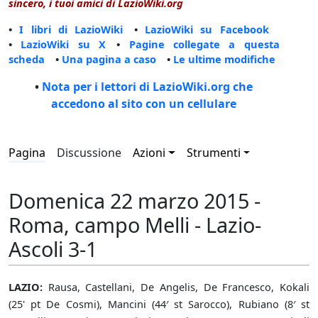
sincero, i tuoi amici di LazioWiki.org
•
I libri di LazioWiki
•
LazioWiki su Facebook
•
LazioWiki su X
•
Pagine collegate a questa
scheda
•
Una pagina a caso
•
Le ultime modifiche
•
Nota per i lettori di LazioWiki.org che
accedono al sito con un cellulare
Pagina
Discussione
Azioni
Strumenti
Domenica 22 marzo 2015 -
Roma, campo Melli - Lazio-
Ascoli 3-1
LAZIO:
Rausa, Castellani, De Angelis, De Francesco, Kokali
(25' pt De Cosmi), Mancini (44′ st Sarocco), Rubiano (8′ st