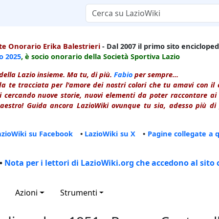
e Onorario Erika Balestrieri
- Dal 2007 il primo sito enciclopedi
io
2025
, è socio onorario della Società Sportiva Lazio
della Lazio insieme. Ma tu, di più.
Fabio
per sempre...
a te tracciata per l'amore dei nostri colori che tu amavi con i
 cercando nuove storie, nuovi elementi da poter raccontare ai le
estro! Guida ancora LazioWiki ovunque tu sia, adesso più di p
azioWiki su Facebook
•
LazioWiki su X
•
Pagine collegate a 
•
Nota per i lettori di LazioWiki.org che accedono al sito 
Azioni
Strumenti