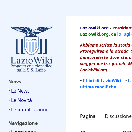
LazioWiki
LazioWiki.org
-
President
LazioWiki.org, dal
9 lugl
Abbiamo scritto la storia 
Proseguiremo la strada d
biancoceleste dove starai
viaggio nostro grande Ma
LazioWiki.org
•
I libri di LazioWiki
•
L
News
ultime modifiche
• Le News
• Le Novità
• Le pubblicazioni
Pagina
Discussione
Navigazione