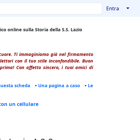
↓
Entra
co online sulla Storia della S.S. Lazio
l cuore. Ti immaginiamo già nel firmamento
ttori con il tuo stile inconfondibile. Buon
rima! Con affetto sincero, i tuoi amici di
questa scheda
•
Una pagina a caso
•
Le
con un cellulare