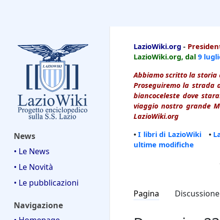
LazioWiki
LazioWiki.org
-
President
LazioWiki.org, dal
9 lugl
Abbiamo scritto la storia 
Proseguiremo la strada d
biancoceleste dove starai
viaggio nostro grande Ma
LazioWiki.org
•
I libri di LazioWiki
•
L
News
ultime modifiche
• Le News
• Le Novità
• Le pubblicazioni
Pagina
Discussione
Navigazione