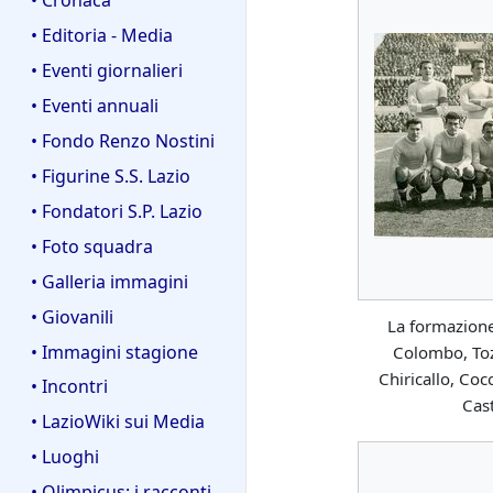
• Editoria - Media
• Eventi giornalieri
• Eventi annuali
• Fondo Renzo Nostini
• Figurine S.S. Lazio
• Fondatori S.P. Lazio
• Foto squadra
• Galleria immagini
• Giovanili
La formazione 
• Immagini stagione
Colombo, Tozz
Chiricallo, Cocc
• Incontri
Cast
• LazioWiki sui Media
• Luoghi
• Olimpicus: i racconti