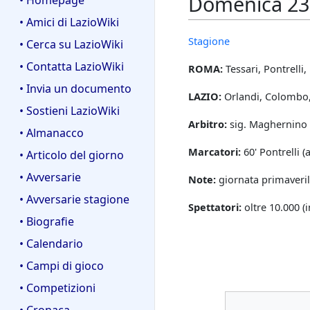
Domenica 23 
• Homepage
• Amici di LazioWiki
Stagione
• Cerca su LazioWiki
• Contatta LazioWiki
ROMA:
Tessari, Pontrelli,
• Invia un documento
LAZIO:
Orlandi, Colombo, D
• Sostieni LazioWiki
Arbitro:
sig. Maghernino 
• Almanacco
Marcatori:
60' Pontrelli (a
• Articolo del giorno
• Avversarie
Note:
giornata primaverile
• Avversarie stagione
Spettatori:
oltre 10.000 (
• Biografie
• Calendario
• Campi di gioco
• Competizioni
• Cronaca