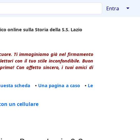
↓
Entra
co online sulla Storia della S.S. Lazio
l cuore. Ti immaginiamo già nel firmamento
ttori con il tuo stile inconfondibile. Buon
rima! Con affetto sincero, i tuoi amici di
questa scheda
•
Una pagina a caso
•
Le
con un cellulare