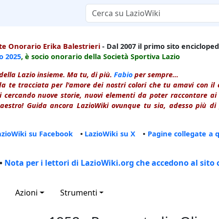
e Onorario Erika Balestrieri
- Dal 2007 il primo sito enciclopedi
io
2025
, è socio onorario della Società Sportiva Lazio
della Lazio insieme. Ma tu, di più.
Fabio
per sempre...
a te tracciata per l'amore dei nostri colori che tu amavi con i
 cercando nuove storie, nuovi elementi da poter raccontare ai le
estro! Guida ancora LazioWiki ovunque tu sia, adesso più di p
azioWiki su Facebook
•
LazioWiki su X
•
Pagine collegate a 
•
Nota per i lettori di LazioWiki.org che accedono al sito 
Azioni
Strumenti