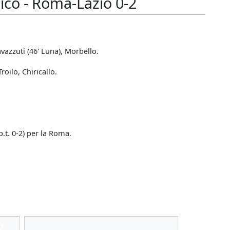
co - Roma-Lazio 0-2
avazzuti (46' Luna), Morbello.
roilo, Chiricallo.
.t. 0-2) per la Roma.