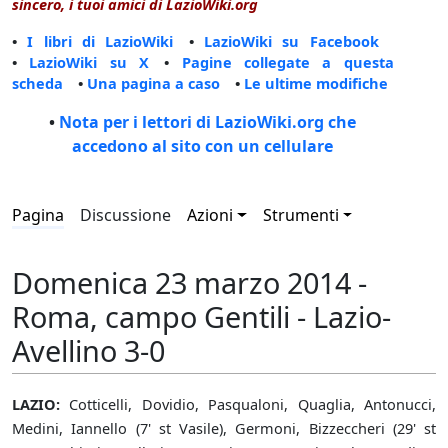
sincero, i tuoi amici di LazioWiki.org
•
I libri di LazioWiki
•
LazioWiki su Facebook
•
LazioWiki su X
•
Pagine collegate a questa
scheda
•
Una pagina a caso
•
Le ultime modifiche
•
Nota per i lettori di LazioWiki.org che
accedono al sito con un cellulare
Pagina
Discussione
Azioni
Strumenti
Domenica 23 marzo 2014 -
Roma, campo Gentili - Lazio-
Avellino 3-0
LAZIO:
Cotticelli, Dovidio, Pasqualoni, Quaglia, Antonucci,
Medini, Iannello (7' st Vasile), Germoni, Bizzeccheri (29' st