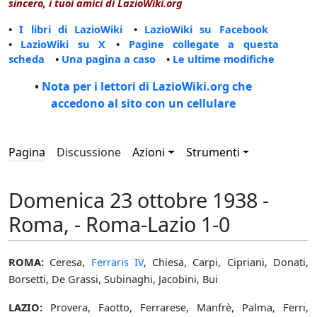
sincero, i tuoi amici di LazioWiki.org
•
I libri di LazioWiki
•
LazioWiki su Facebook
•
LazioWiki su X
•
Pagine collegate a questa
scheda
•
Una pagina a caso
•
Le ultime modifiche
•
Nota per i lettori di LazioWiki.org che
accedono al sito con un cellulare
Pagina
Discussione
Azioni
Strumenti
Domenica 23 ottobre 1938 -
Roma, - Roma-Lazio 1-0
ROMA:
Ceresa,
Ferraris IV
, Chiesa, Carpi, Cipriani, Donati,
Borsetti, De Grassi, Subinaghi, Jacobini, Bui
LAZIO:
Provera, Faotto, Ferrarese, Manfrè, Palma, Ferri,