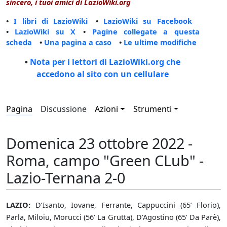
sincero, i tuoi amici di LazioWiki.org
•
I libri di LazioWiki
•
LazioWiki su Facebook
•
LazioWiki su X
•
Pagine collegate a questa
scheda
•
Una pagina a caso
•
Le ultime modifiche
•
Nota per i lettori di LazioWiki.org che
accedono al sito con un cellulare
Pagina
Discussione
Azioni
Strumenti
Domenica 23 ottobre 2022 -
Roma, campo "Green CLub" -
Lazio-Ternana 2-0
LAZIO:
D’Isanto, Iovane, Ferrante, Cappuccini (65’ Florio),
Parla, Miloiu, Morucci (56’ La Grutta), D’Agostino (65’ Da Parè),