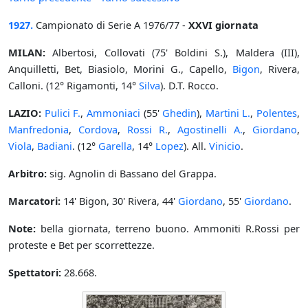
1927.
Campionato di Serie A 1976/77 -
XXVI giornata
MILAN:
Albertosi, Collovati (75' Boldini S.), Maldera (III),
Anquilletti, Bet, Biasiolo, Morini G., Capello,
Bigon
, Rivera,
Calloni. (12° Rigamonti, 14°
Silva
). D.T. Rocco.
LAZIO:
Pulici F.
,
Ammoniaci
(55'
Ghedin
),
Martini L.
,
Polentes
,
Manfredonia
,
Cordova
,
Rossi R.
,
Agostinelli A.
,
Giordano
,
Viola
,
Badiani
. (12°
Garella
, 14°
Lopez
). All.
Vinicio
.
Arbitro:
sig. Agnolin di Bassano del Grappa.
Marcatori:
14' Bigon, 30' Rivera, 44'
Giordano
, 55'
Giordano
.
Note:
bella giornata, terreno buono. Ammoniti R.Rossi per
proteste e Bet per scorrettezze.
Spettatori:
28.668.