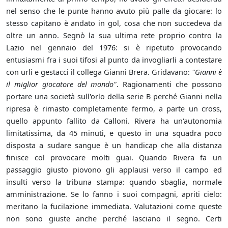
nel senso che le punte hanno avuto più palle da giocare: lo
stesso capitano è andato in gol, cosa che non succedeva da
oltre un anno. Segnò la sua ultima rete proprio contro la
Lazio nel gennaio del 1976: si è ripetuto provocando
entusiasmi fra i suoi tifosi al punto da invogliarli a contestare
con urli e gestacci il collega Gianni Brera. Gridavano:
"Gianni è
il miglior giocatore del mondo"
. Ragionamenti che possono
portare una società sull'orlo della serie B perché Gianni nella
ripresa è rimasto completamente fermo, a parte un cross,
quello appunto fallito da Calloni. Rivera ha un'autonomia
limitatissima, da 45 minuti, e questo in una squadra poco
disposta a sudare sangue è un handicap che alla distanza
finisce col provocare molti guai. Quando Rivera fa un
passaggio giusto piovono gli applausi verso il campo ed
insulti verso la tribuna stampa: quando sbaglia, normale
amministrazione. Se lo fanno i suoi compagni, apriti cielo:
meritano la fucilazione immediata. Valutazioni come queste
non sono giuste anche perché lasciano il segno. Certi