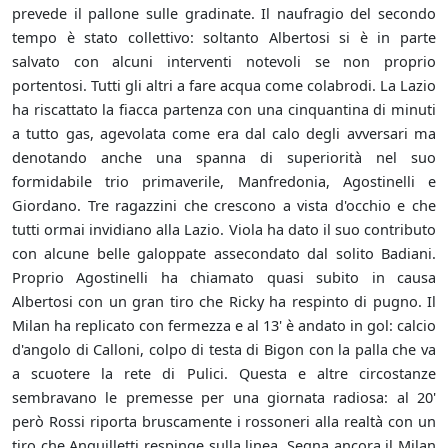
prevede il pallone sulle gradinate. Il naufragio del secondo
tempo è stato collettivo: soltanto Albertosi si è in parte
salvato con alcuni interventi notevoli se non proprio
portentosi. Tutti gli altri a fare acqua come colabrodi. La Lazio
ha riscattato la fiacca partenza con una cinquantina di minuti
a tutto gas, agevolata come era dal calo degli avversari ma
denotando anche una spanna di superiorità nel suo
formidabile trio primaverile, Manfredonia, Agostinelli e
Giordano. Tre ragazzini che crescono a vista d'occhio e che
tutti ormai invidiano alla Lazio. Viola ha dato il suo contributo
con alcune belle galoppate assecondato dal solito Badiani.
Proprio Agostinelli ha chiamato quasi subito in causa
Albertosi con un gran tiro che Ricky ha respinto di pugno. Il
Milan ha replicato con fermezza e al 13' è andato in gol: calcio
d'angolo di Calloni, colpo di testa di Bigon con la palla che va
a scuotere la rete di Pulici. Questa e altre circostanze
sembravano le premesse per una giornata radiosa: al 20'
però Rossi riporta bruscamente i rossoneri alla realtà con un
tiro che Anquilletti respinge sulla linea. Segna ancora il Milan