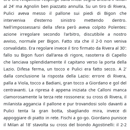
al 24' ma Agnolin ben piazzato annulla. Su un tiro di Rivera,
Pulici aveva messo il pallone sui piedi di Bigon che
interveniva d'esterno sinistro mettendo dentro.
Nell'impossessarsi della sfera però aveva colpito Polentes:
azione irregolare secondo l'arbitro, discutibile a nostro
avviso, normale per Bigon. Fatto sta che il 2-0 non veniva
convalidato. Era regolare invece il tiro firmato da Rivera al 30':
fallo su Bigon fuori dall'area di rigore, rasoterra di Capello
che lanciava splendidamente il capitano verso la porta della
Lazio. Difesa ferma, un tocco e Pulici era fatto secco. A 2'
dalla conclusione la risposta della Lazio: errore di Rivera,
palla a Viola, tocco a Badiani, gran tocco a Giordano e gol del
centravanti. La ripresa è appena iniziata che Calloni manca
clamorosamente la terza rete rossonera: su cross di Rivera, il
milanista aggancia il pallone e pur trovandosi solo davanti a
Pulici tenta la gran botta, sbagliando mira, invece di
appoggiare di piatto in rete. Fischi a go-go. Giordano punisce
il Milan al 18' stavolta su cross del biondo Agostinelli: il 2-2