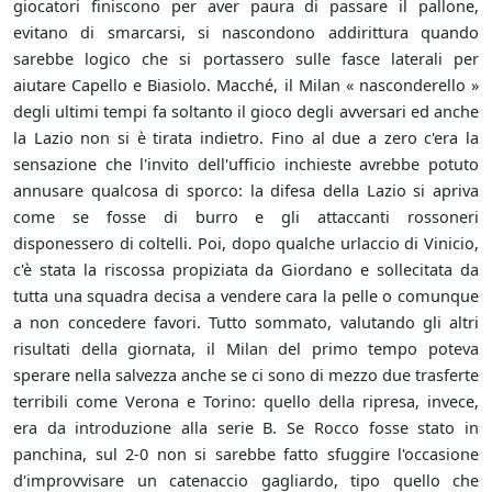
giocatori finiscono per aver paura di passare il pallone,
evitano di smarcarsi, si nascondono addirittura quando
sarebbe logico che si portassero sulle fasce laterali per
aiutare Capello e Biasiolo. Macché, il Milan « nasconderello »
degli ultimi tempi fa soltanto il gioco degli avversari ed anche
la Lazio non si è tirata indietro. Fino al due a zero c'era la
sensazione che l'invito dell'ufficio inchieste avrebbe potuto
annusare qualcosa di sporco: la difesa della Lazio si apriva
come se fosse di burro e gli attaccanti rossoneri
disponessero di coltelli. Poi, dopo qualche urlaccio di Vinicio,
c'è stata la riscossa propiziata da Giordano e sollecitata da
tutta una squadra decisa a vendere cara la pelle o comunque
a non concedere favori. Tutto sommato, valutando gli altri
risultati della giornata, il Milan del primo tempo poteva
sperare nella salvezza anche se ci sono di mezzo due trasferte
terribili come Verona e Torino: quello della ripresa, invece,
era da introduzione alla serie B. Se Rocco fosse stato in
panchina, sul 2-0 non si sarebbe fatto sfuggire l'occasione
d'improvvisare un catenaccio gagliardo, tipo quello che