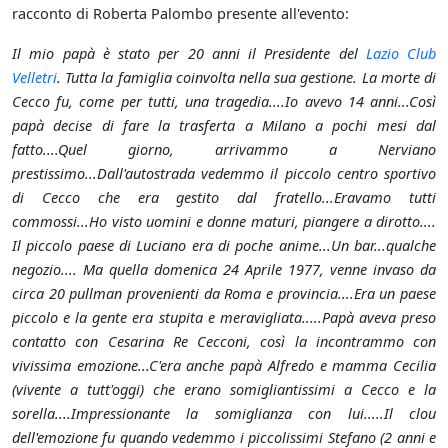
racconto di Roberta Palombo presente all'evento:
Il mio papà è stato per 20 anni il Presidente del
Lazio Club
Velletri
. Tutta la famiglia coinvolta nella sua gestione. La morte di
Cecco fu, come per tutti, una tragedia....Io avevo 14 anni...Così
papà decise di fare la trasferta a Milano a pochi mesi dal
fatto....Quel giorno, arrivammo a Nerviano
prestissimo...Dall'autostrada vedemmo il piccolo centro sportivo
di Cecco che era gestito dal fratello...Eravamo tutti
commossi...Ho visto uomini e donne maturi, piangere a dirotto....
Il piccolo paese di Luciano era di poche anime...Un bar...qualche
negozio.... Ma quella domenica 24 Aprile 1977, venne invaso da
circa 20 pullman provenienti da Roma e provincia....Era un paese
piccolo e la gente era stupita e meravigliata.....Papà aveva preso
contatto con Cesarina Re Cecconi, così la incontrammo con
vivissima emozione...C'era anche papà Alfredo e mamma Cecilia
(vivente a tutt'oggi) che erano somigliantissimi a Cecco e la
sorella....Impressionante la somiglianza con lui.....Il clou
dell'emozione fu quando vedemmo i piccolissimi Stefano (2 anni e