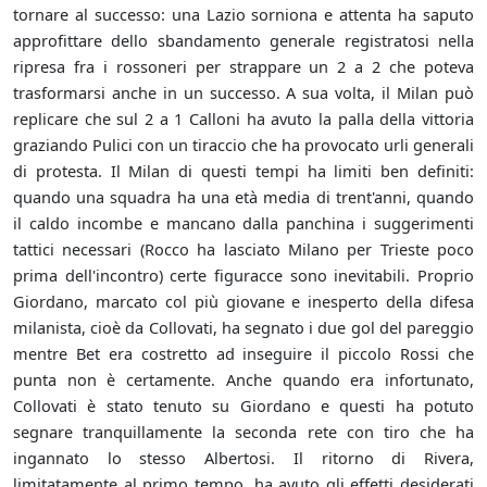
tornare al successo: una Lazio sorniona e attenta ha saputo
approfittare dello sbandamento generale registratosi nella
ripresa fra i rossoneri per strappare un 2 a 2 che poteva
trasformarsi anche in un successo. A sua volta, il Milan può
replicare che sul 2 a 1 Calloni ha avuto la palla della vittoria
graziando Pulici con un tiraccio che ha provocato urli generali
di protesta. Il Milan di questi tempi ha limiti ben definiti:
quando una squadra ha una età media di trent'anni, quando
il caldo incombe e mancano dalla panchina i suggerimenti
tattici necessari (Rocco ha lasciato Milano per Trieste poco
prima dell'incontro) certe figuracce sono inevitabili. Proprio
Giordano, marcato col più giovane e inesperto della difesa
milanista, cioè da Collovati, ha segnato i due gol del pareggio
mentre Bet era costretto ad inseguire il piccolo Rossi che
punta non è certamente. Anche quando era infortunato,
Collovati è stato tenuto su Giordano e questi ha potuto
segnare tranquillamente la seconda rete con tiro che ha
ingannato lo stesso Albertosi. Il ritorno di Rivera,
limitatamente al primo tempo, ha avuto gli effetti desiderati