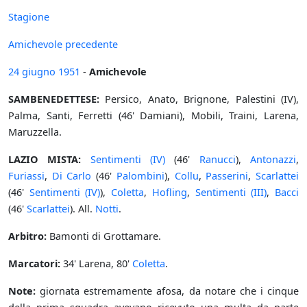
Stagione
Amichevole precedente
24 giugno
1951
-
Amichevole
SAMBENEDETTESE:
Persico, Anato, Brignone, Palestini (IV),
Palma, Santi, Ferretti (46' Damiani), Mobili, Traini, Larena,
Maruzzella.
LAZIO MISTA:
Sentimenti (IV)
(46'
Ranucci
),
Antonazzi
,
Furiassi
,
Di Carlo
(46'
Palombini
),
Collu
,
Passerini
,
Scarlattei
(46'
Sentimenti (IV)
),
Coletta
,
Hofling
,
Sentimenti (III)
,
Bacci
(46'
Scarlattei
). All.
Notti
.
Arbitro:
Bamonti di Grottamare.
Marcatori:
34' Larena, 80'
Coletta
.
Note:
giornata estremamente afosa, da notare che i cinque