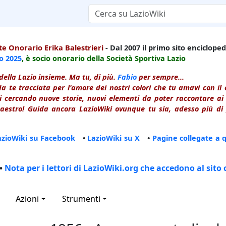
e Onorario Erika Balestrieri
- Dal 2007 il primo sito enciclopedi
io
2025
, è socio onorario della Società Sportiva Lazio
della Lazio insieme. Ma tu, di più.
Fabio
per sempre...
a te tracciata per l'amore dei nostri colori che tu amavi con i
 cercando nuove storie, nuovi elementi da poter raccontare ai le
estro! Guida ancora LazioWiki ovunque tu sia, adesso più di p
azioWiki su Facebook
•
LazioWiki su X
•
Pagine collegate a 
•
Nota per i lettori di LazioWiki.org che accedono al sito 
Azioni
Strumenti