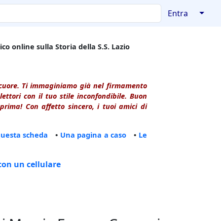
↓
Entra
co online sulla Storia della S.S. Lazio
l cuore. Ti immaginiamo già nel firmamento
ttori con il tuo stile inconfondibile. Buon
rima! Con affetto sincero, i tuoi amici di
questa scheda
•
Una pagina a caso
•
Le
con un cellulare