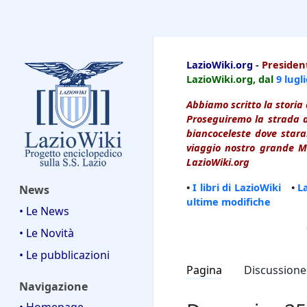
LazioWiki
LazioWiki.org
-
President
LazioWiki.org, dal
9 lugl
Abbiamo scritto la storia 
Proseguiremo la strada d
biancoceleste dove starai
viaggio nostro grande Ma
LazioWiki.org
•
I libri di LazioWiki
•
L
News
ultime modifiche
• Le News
• Le Novità
• Le pubblicazioni
Pagina
Discussione
Navigazione