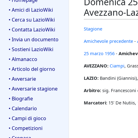
Domenica 25 
• Homepage
Avezzano-Laz
• Amici di LazioWiki
• Cerca su LazioWiki
Stagione
• Contatta LazioWiki
• Invia un documento
Amichevole precedente
-
• Sostieni LazioWiki
25 marzo
1956
-
Amichev
• Almanacco
AVEZZANO:
Ciampi
, Grass
• Articolo del giorno
LAZIO:
Bandini (Giannisi),
• Avversarie
• Avversarie stagione
Arbitro:
sig. Francesconi 
• Biografie
Marcatori:
15' De Nutiis, 
• Calendario
• Campi di gioco
• Competizioni
• Cronaca