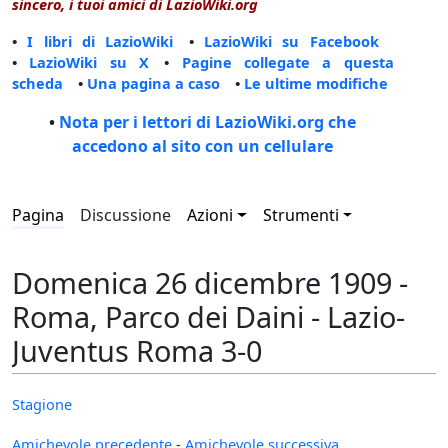
sincero, i tuoi amici di LazioWiki.org
•
I libri di LazioWiki
•
LazioWiki su Facebook
•
LazioWiki su X
•
Pagine collegate a questa
scheda
•
Una pagina a caso
•
Le ultime modifiche
•
Nota per i lettori di LazioWiki.org che
accedono al sito con un cellulare
Pagina
Discussione
Azioni
Strumenti
Domenica 26 dicembre 1909 -
Roma, Parco dei Daini - Lazio-
Juventus Roma 3-0
Stagione
Amichevole precedente
-
Amichevole successiva