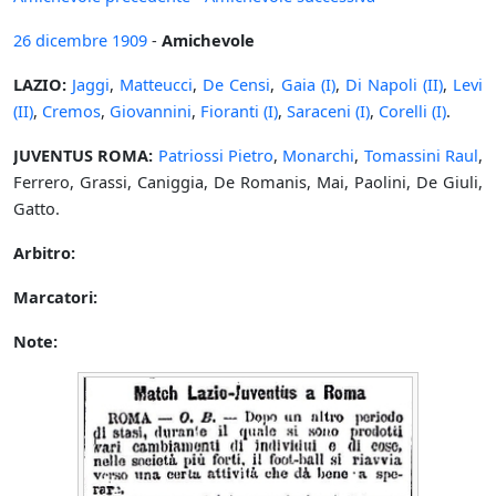
26 dicembre
1909
-
Amichevole
LAZIO:
Jaggi
,
Matteucci
,
De Censi
,
Gaia (I)
,
Di Napoli (II)
,
Levi
(II)
,
Cremos
,
Giovannini
,
Fioranti (I)
,
Saraceni (I)
,
Corelli (I)
.
JUVENTUS ROMA:
Patriossi Pietro
,
Monarchi
,
Tomassini Raul
,
Ferrero, Grassi, Caniggia, De Romanis, Mai, Paolini, De Giuli,
Gatto.
Arbitro:
Marcatori:
Note: