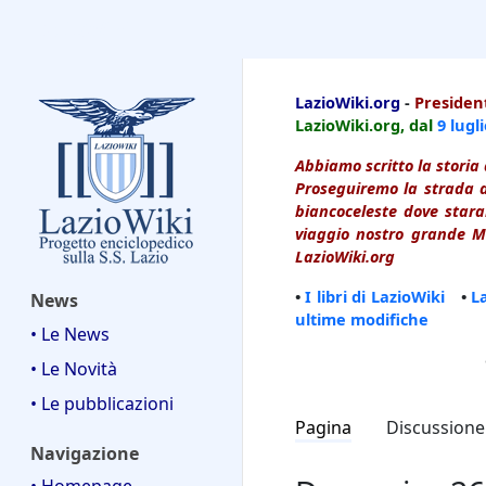
LazioWiki
LazioWiki.org
-
President
LazioWiki.org, dal
9 lugl
Abbiamo scritto la storia 
Proseguiremo la strada d
biancoceleste dove starai
viaggio nostro grande Ma
LazioWiki.org
•
I libri di LazioWiki
•
L
News
ultime modifiche
• Le News
• Le Novità
• Le pubblicazioni
Pagina
Discussione
Navigazione