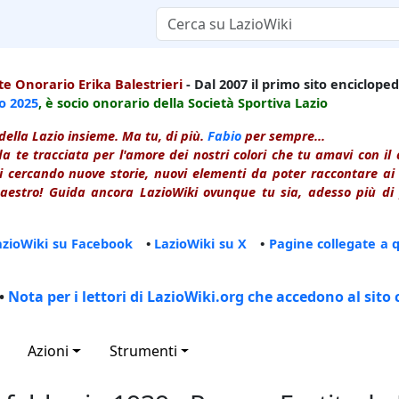
e Onorario Erika Balestrieri
- Dal 2007 il primo sito enciclopedi
io
2025
, è socio onorario della Società Sportiva Lazio
della Lazio insieme. Ma tu, di più.
Fabio
per sempre...
a te tracciata per l'amore dei nostri colori che tu amavi con i
 cercando nuove storie, nuovi elementi da poter raccontare ai le
estro! Guida ancora LazioWiki ovunque tu sia, adesso più di p
azioWiki su Facebook
•
LazioWiki su X
•
Pagine collegate a 
•
Nota per i lettori di LazioWiki.org che accedono al sito 
Azioni
Strumenti