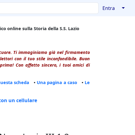
↓
Entra
co online sulla Storia della S.S. Lazio
l cuore. Ti immaginiamo già nel firmamento
ttori con il tuo stile inconfondibile. Buon
rima! Con affetto sincero, i tuoi amici di
questa scheda
•
Una pagina a caso
•
Le
con un cellulare