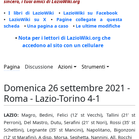
sincero, i tuoi amici di LazioWiki.org
•
I libri di LazioWiki
•
LazioWiki su Facebook
•
LazioWiki su X
•
Pagine collegate a questa
scheda
•
Una pagina a caso
•
Le ultime modifiche
•
Nota per i lettori di LazioWiki.org che
accedono al sito con un cellulare
Pagina
Discussione
Azioni
Strumenti
Domenica 26 settembre 2021 -
Roma - Lazio-Torino 4-1
LAZIO:
Magro, Bedini, Felici (12’ st Vecchi), Tallini (21’ st
Perroni), Del Mastro, Dutu, Serafini (21’ st Nori), Rossi (35’ st
Schettini), Legnante (35’ st Mancini), Napolitano, Bigonzoni
(12’ st Marafini). A disp. Morsa, Seghetta, Nannini. All. Rocchi