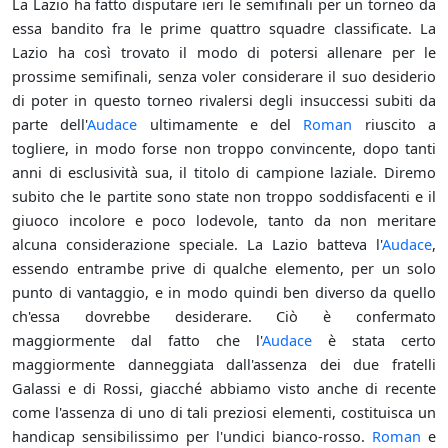
La Lazio ha fatto disputare ieri le semifinali per un torneo da
essa bandito fra le prime quattro squadre classificate. La
Lazio ha così trovato il modo di potersi allenare per le
prossime semifinali, senza voler considerare il suo desiderio
di poter in questo torneo rivalersi degli insuccessi subiti da
parte dell'
Audace
ultimamente e del
Roman
riuscito a
togliere, in modo forse non troppo convincente, dopo tanti
anni di esclusività sua, il titolo di campione laziale. Diremo
subito che le partite sono state non troppo soddisfacenti e il
giuoco incolore e poco lodevole, tanto da non meritare
alcuna considerazione speciale. La Lazio batteva l'
Audace
,
essendo entrambe prive di qualche elemento, per un solo
punto di vantaggio, e in modo quindi ben diverso da quello
ch'essa dovrebbe desiderare. Ciò è confermato
maggiormente dal fatto che l'
Audace
è stata certo
maggiormente danneggiata dall'assenza dei due fratelli
Galassi e di Rossi, giacché abbiamo visto anche di recente
come l'assenza di uno di tali preziosi elementi, costituisca un
handicap sensibilissimo per l'undici bianco-rosso.
Roman
e