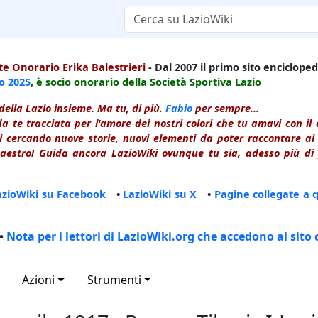
e Onorario Erika Balestrieri
- Dal 2007 il primo sito enciclopedi
io
2025
, è socio onorario della Società Sportiva Lazio
della Lazio insieme. Ma tu, di più.
Fabio
per sempre...
a te tracciata per l'amore dei nostri colori che tu amavi con i
 cercando nuove storie, nuovi elementi da poter raccontare ai le
estro! Guida ancora LazioWiki ovunque tu sia, adesso più di p
azioWiki su Facebook
•
LazioWiki su X
•
Pagine collegate a 
•
Nota per i lettori di LazioWiki.org che accedono al sito 
Azioni
Strumenti