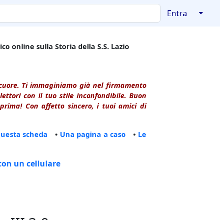
↓
Entra
co online sulla Storia della S.S. Lazio
l cuore. Ti immaginiamo già nel firmamento
ttori con il tuo stile inconfondibile. Buon
rima! Con affetto sincero, i tuoi amici di
questa scheda
•
Una pagina a caso
•
Le
con un cellulare