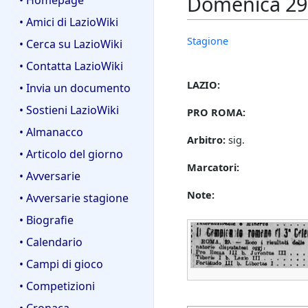
Domenica 29 a
• Homepage
• Amici di LazioWiki
Stagione
• Cerca su LazioWiki
• Contatta LazioWiki
LAZIO:
• Invia un documento
• Sostieni LazioWiki
PRO ROMA:
• Almanacco
Arbitro:
sig.
• Articolo del giorno
Marcatori:
• Avversarie
Note:
• Avversarie stagione
• Biografie
• Calendario
• Campi di gioco
• Competizioni
• Cronaca