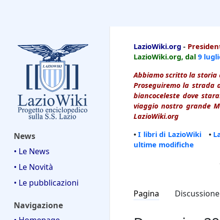
LazioWiki
LazioWiki.org
-
President
LazioWiki.org, dal
9 lugl
Abbiamo scritto la storia 
Proseguiremo la strada d
biancoceleste dove starai
viaggio nostro grande Ma
LazioWiki.org
•
I libri di LazioWiki
•
L
News
ultime modifiche
• Le News
• Le Novità
• Le pubblicazioni
Pagina
Discussione
Navigazione