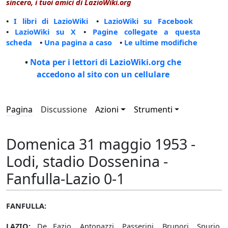
sincero, i tuoi amici di LazioWiki.org
•
I libri di LazioWiki
•
LazioWiki su Facebook
•
LazioWiki su X
•
Pagine collegate a questa
scheda
•
Una pagina a caso
•
Le ultime modifiche
•
Nota per i lettori di LazioWiki.org che
accedono al sito con un cellulare
Pagina
Discussione
Azioni
Strumenti
Domenica 31 maggio 1953 -
Lodi, stadio Dossenina -
Fanfulla-Lazio 0-1
FANFULLA:
LAZIO:
De Fazio, Antonazzi, Passerini, Brunori, Spurio,