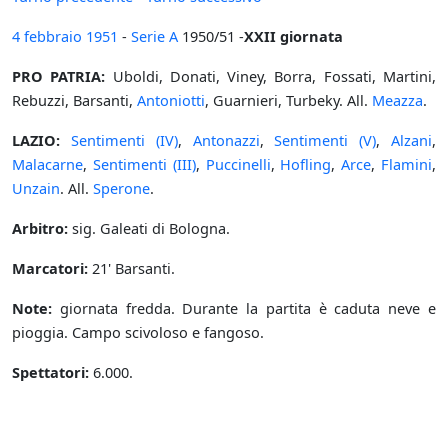
4 febbraio
1951
-
Serie A
1950/51 -
XXII giornata
PRO PATRIA:
Uboldi, Donati, Viney, Borra, Fossati, Martini,
Rebuzzi, Barsanti,
Antoniotti
, Guarnieri, Turbeky. All.
Meazza
.
LAZIO:
Sentimenti (IV)
,
Antonazzi
,
Sentimenti (V)
,
Alzani
,
Malacarne
,
Sentimenti (III)
,
Puccinelli
,
Hofling
,
Arce
,
Flamini
,
Unzain
. All.
Sperone
.
Arbitro:
sig. Galeati di Bologna.
Marcatori:
21' Barsanti.
Note:
giornata fredda. Durante la partita è caduta neve e
pioggia. Campo scivoloso e fangoso.
Spettatori:
6.000.