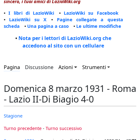
sincero, i tuoi amici di LazioWiki.org
•
I libri di LazioWiki
•
LazioWiki su Facebook
•
LazioWiki su X
•
Pagine collegate a questa
scheda
•
Una pagina a caso
•
Le ultime modifiche
•
Nota per i lettori di LazioWiki.org che
accedono al sito con un cellulare
Pagina
Discussione
Azioni
Strumenti
Domenica 8 marzo 1931 - Roma
- Lazio II-Di Biagio 4-0
Stagione
Turno precedente
-
Turno successivo