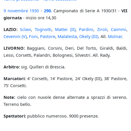
9 novembre
1930
-
290.
Campionato di Serie A 1930/31 -
VII
giornata
- inizio ore 14,30
LAZIO:
Sclavi
,
Tognotti
,
Mattei (II)
,
Pardini
,
Ziroli
,
Caimmi
,
Cevenini (V)
,
Foni
,
Pastore
,
Malatesta
,
Okely (III)
. All.
Molnar
.
LIVORNO:
Baggiani, Corsini, Deri, Del Torto, Giraldi, Baldi,
Lessi, Corsetti, Palandri, Bolognesi, Silvestri. All. Rady.
Arbitro:
sig. Quilleri di Brescia.
Marcatori:
4' Corsetti, 14' Pastore, 24' Okely (III), 38' Pastore,
75' Corsetti.
Note:
cielo con nuvole dense alternate a sprazzi di sereno.
Terreno bello.
Spettatori:
pubblico numeroso. 9000 presenze.