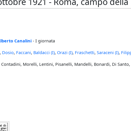
ttobre 1921 - Roma, campo della Ro
lberto Canalini
- I giornata
i,
Dosio
,
Faccani
,
Baldacci (I)
,
Orazi (I)
,
Fraschetti
,
Saraceni (I)
,
Filip
Contadini, Morelli, Lentini, Pisanelli, Mandelli, Bonardi, Di Santo,