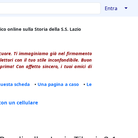
↓
Entra
co online sulla Storia della S.S. Lazio
l cuore. Ti immaginiamo già nel firmamento
ttori con il tuo stile inconfondibile. Buon
rima! Con affetto sincero, i tuoi amici di
questa scheda
•
Una pagina a caso
•
Le
con un cellulare