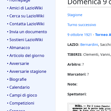
Domenica 9 o
• Homepage
• Amici di LazioWiki
Stagione
• Cerca su LazioWiki
• Contatta LazioWiki
Turno successivo
• Invia un documento
9 ottobre
1921
-
Torneo A
• Sostieni LazioWiki
LAZIO:
Bernardini
, Sacch
• Almanacco
TIBERIS:
Clementi, Vanni, 
• Articolo del giorno
• Avversarie
Arbitro:
?
• Avversarie stagione
Marcatori:
?
• Biografie
Note:
• Calendario
Spettatori:
• Campi di gioco
• Competizioni
• Cronaca