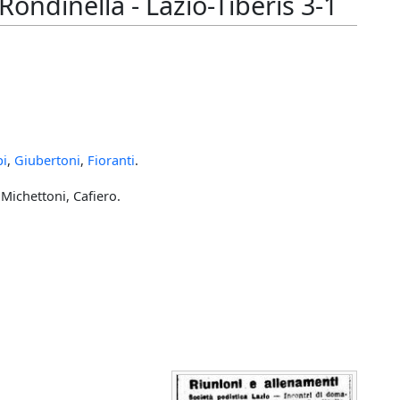
ndinella - Lazio-Tiberis 3-1
pi
,
Giubertoni
,
Fioranti
.
 Michettoni, Cafiero.