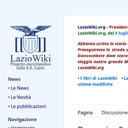
LazioWiki
LazioWiki.org
-
President
LazioWiki.org, dal
9 lugl
Abbiamo scritto la storia 
Proseguiremo la strada d
biancoceleste dove starai
viaggio nostro grande Ma
LazioWiki.org
•
I libri di LazioWiki
•
L
News
ultime modifiche
• Le News
• Le Novità
• Le pubblicazioni
Pagina
Discussione
Navigazione