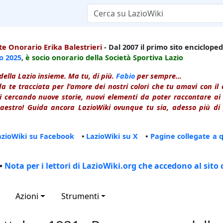
e Onorario Erika Balestrieri
- Dal 2007 il primo sito enciclopedi
io
2025
, è socio onorario della Società Sportiva Lazio
della Lazio insieme. Ma tu, di più.
Fabio
per sempre...
a te tracciata per l'amore dei nostri colori che tu amavi con i
 cercando nuove storie, nuovi elementi da poter raccontare ai le
estro! Guida ancora LazioWiki ovunque tu sia, adesso più di p
azioWiki su Facebook
•
LazioWiki su X
•
Pagine collegate a 
•
Nota per i lettori di LazioWiki.org che accedono al sito 
Azioni
Strumenti