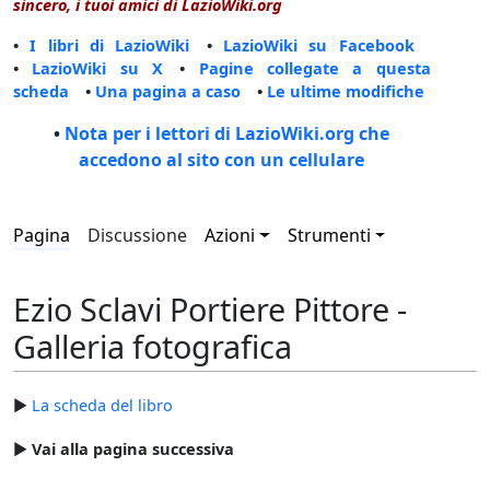
sincero, i tuoi amici di LazioWiki.org
•
I libri di LazioWiki
•
LazioWiki su Facebook
•
LazioWiki su X
•
Pagine collegate a questa
scheda
•
Una pagina a caso
•
Le ultime modifiche
•
Nota per i lettori di LazioWiki.org che
accedono al sito con un cellulare
Pagina
Discussione
Azioni
Strumenti
Ezio Sclavi Portiere Pittore -
Galleria fotografica
►
La scheda del libro
►
Vai alla pagina successiva