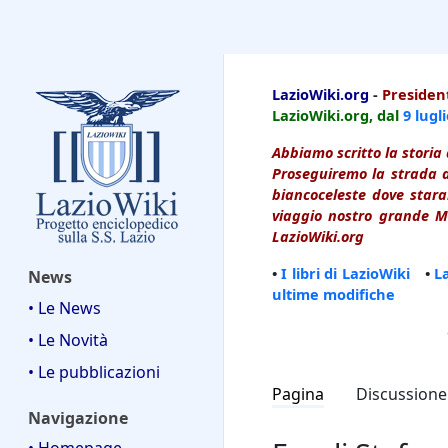
LazioWiki
LazioWiki.org
-
President
LazioWiki.org, dal
9 lugl
Abbiamo scritto la storia 
Proseguiremo la strada d
biancoceleste dove starai
viaggio nostro grande Ma
LazioWiki.org
•
I libri di LazioWiki
•
L
News
ultime modifiche
• Le News
• Le Novità
• Le pubblicazioni
Pagina
Discussione
Navigazione