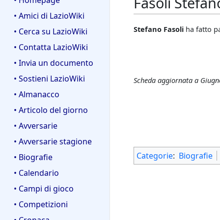
Fasoli Stefan
• Homepage
• Amici di LazioWiki
Stefano Fasoli
ha fatto p
• Cerca su LazioWiki
• Contatta LazioWiki
• Invia un documento
• Sostieni LazioWiki
Scheda aggiornata a Giugn
• Almanacco
• Articolo del giorno
• Avversarie
• Avversarie stagione
Categorie
:
Biografie
• Biografie
• Calendario
• Campi di gioco
• Competizioni
• Cronaca