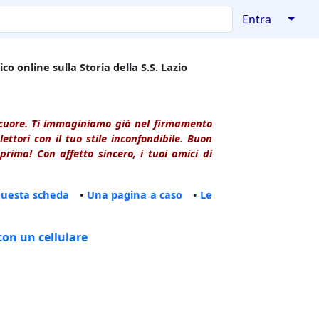
↓
Entra
co online sulla Storia della S.S. Lazio
l cuore. Ti immaginiamo già nel firmamento
ttori con il tuo stile inconfondibile. Buon
rima! Con affetto sincero, i tuoi amici di
questa scheda
•
Una pagina a caso
•
Le
con un cellulare