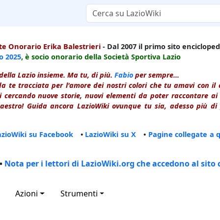
e Onorario Erika Balestrieri
- Dal 2007 il primo sito enciclopedi
io
2025
, è socio onorario della Società Sportiva Lazio
della Lazio insieme. Ma tu, di più.
Fabio
per sempre...
a te tracciata per l'amore dei nostri colori che tu amavi con i
 cercando nuove storie, nuovi elementi da poter raccontare ai le
estro! Guida ancora LazioWiki ovunque tu sia, adesso più di p
azioWiki su Facebook
•
LazioWiki su X
•
Pagine collegate a 
•
Nota per i lettori di LazioWiki.org che accedono al sito 
Azioni
Strumenti