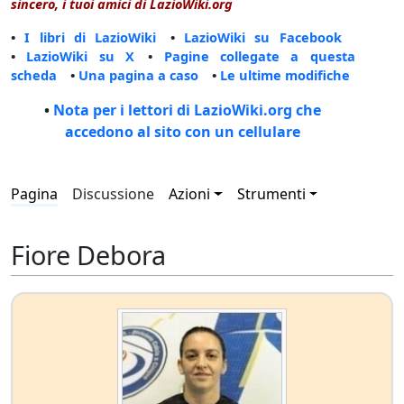
sincero, i tuoi amici di LazioWiki.org
•
I libri di LazioWiki
•
LazioWiki su Facebook
•
LazioWiki su X
•
Pagine collegate a questa
scheda
•
Una pagina a caso
•
Le ultime modifiche
•
Nota per i lettori di LazioWiki.org che
accedono al sito con un cellulare
Pagina
Discussione
Azioni
Strumenti
Fiore Debora