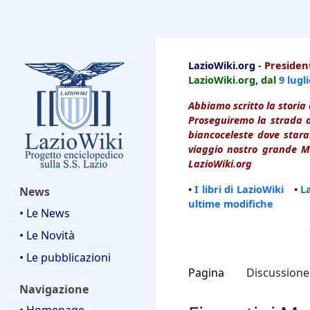
LazioWiki
LazioWiki.org
-
President
LazioWiki.org, dal
9 lugl
Abbiamo scritto la storia 
Proseguiremo la strada d
biancoceleste dove starai
viaggio nostro grande Ma
LazioWiki.org
•
I libri di LazioWiki
•
L
News
ultime modifiche
• Le News
• Le Novità
• Le pubblicazioni
Pagina
Discussione
Navigazione