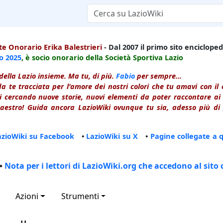
e Onorario Erika Balestrieri
- Dal 2007 il primo sito enciclopedi
io
2025
, è socio onorario della Società Sportiva Lazio
della Lazio insieme. Ma tu, di più.
Fabio
per sempre...
a te tracciata per l'amore dei nostri colori che tu amavi con i
 cercando nuove storie, nuovi elementi da poter raccontare ai le
estro! Guida ancora LazioWiki ovunque tu sia, adesso più di p
azioWiki su Facebook
•
LazioWiki su X
•
Pagine collegate a 
•
Nota per i lettori di LazioWiki.org che accedono al sito 
Azioni
Strumenti