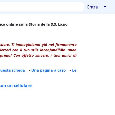
↓
Entra
co online sulla Storia della S.S. Lazio
l cuore. Ti immaginiamo già nel firmamento
ttori con il tuo stile inconfondibile. Buon
rima! Con affetto sincero, i tuoi amici di
questa scheda
•
Una pagina a caso
•
Le
con un cellulare