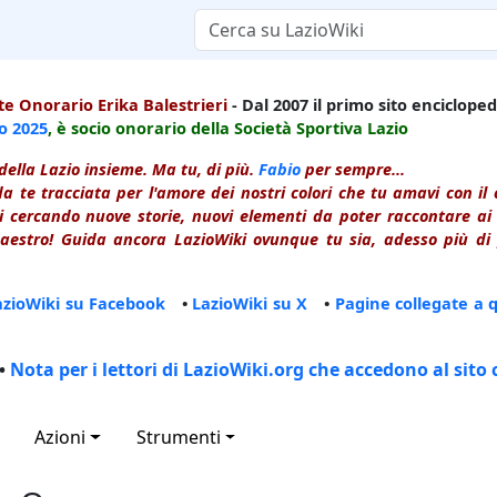
e Onorario Erika Balestrieri
- Dal 2007 il primo sito enciclopedi
io
2025
, è socio onorario della Società Sportiva Lazio
della Lazio insieme. Ma tu, di più.
Fabio
per sempre...
a te tracciata per l'amore dei nostri colori che tu amavi con i
 cercando nuove storie, nuovi elementi da poter raccontare ai le
estro! Guida ancora LazioWiki ovunque tu sia, adesso più di p
azioWiki su Facebook
•
LazioWiki su X
•
Pagine collegate a 
•
Nota per i lettori di LazioWiki.org che accedono al sito 
Azioni
Strumenti