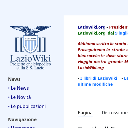
LazioWiki
LazioWiki.org
-
President
LazioWiki.org, dal
9 lugl
Abbiamo scritto la storia 
Proseguiremo la strada d
biancoceleste dove starai
viaggio nostro grande Ma
LazioWiki.org
•
I libri di LazioWiki
•
L
News
ultime modifiche
• Le News
• Le Novità
• Le pubblicazioni
Pagina
Discussione
Navigazione