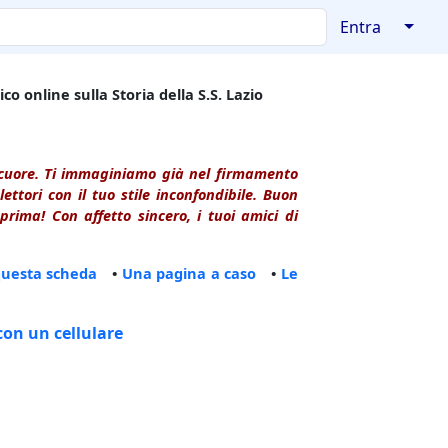
↓
Entra
co online sulla Storia della S.S. Lazio
l cuore. Ti immaginiamo già nel firmamento
ttori con il tuo stile inconfondibile. Buon
rima! Con affetto sincero, i tuoi amici di
questa scheda
•
Una pagina a caso
•
Le
con un cellulare