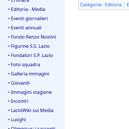
Categorie
:
Editoria
E
• Editoria - Media
• Eventi giornalieri
• Eventi annuali
• Fondo Renzo Nostini
• Figurine S.S. Lazio
• Fondatori S.P. Lazio
• Foto squadra
• Galleria immagini
• Giovanili
• Immagini stagione
• Incontri
• LazioWiki sui Media
• Luoghi
• Olimpicus: i racconti