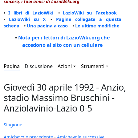
sincero, i tuoi amici di LazioWiki.org
•
I libri di LazioWiki
•
LazioWiki su Facebook
•
LazioWiki su X
•
Pagine collegate a questa
scheda
•
Una pagina a caso
•
Le ultime modifiche
•
Nota per i lettori di LazioWiki.org che
accedono al sito con un cellulare
Pagina
Discussione
Azioni
Strumenti
Giovedì 30 aprile 1992 - Anzio,
stadio Massimo Bruschini -
Anziolavinio-Lazio 0-5
Stagione
Amichevole precedente
-
Amichevole successiva