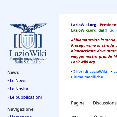
LazioWiki
LazioWiki.org
-
President
LazioWiki.org, dal
9 lugl
Abbiamo scritto la storia 
Proseguiremo la strada d
biancoceleste dove starai
viaggio nostro grande Ma
LazioWiki.org
•
I libri di LazioWiki
•
L
News
ultime modifiche
• Le News
• Le Novità
• Le pubblicazioni
Pagina
Discussione
Navigazione