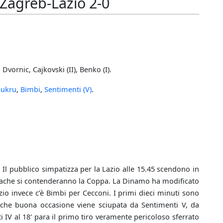
 Zagreb-Lazio 2-0
Dvornic, Cajkovski (II), Benko (I).
Sukru
,
Bimbi
,
Sentimenti (V)
.
i. Il pubblico simpatizza per la Lazio alle 15.45 scendono in
triache si contenderanno la Coppa. La Dinamo ha modificato
zio invece c’è Bimbi per Cecconi. I primi dieci minuti sono
alche buona occasione viene sciupata da Sentimenti V, da
i IV al 18' para il primo tiro veramente pericoloso sferrato