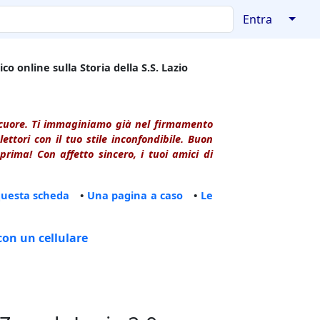
↓
Entra
co online sulla Storia della S.S. Lazio
l cuore. Ti immaginiamo già nel firmamento
ttori con il tuo stile inconfondibile. Buon
rima! Con affetto sincero, i tuoi amici di
questa scheda
•
Una pagina a caso
•
Le
con un cellulare