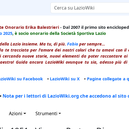
e Onorario Erika Balestrieri
- Dal 2007 il primo sito enciclopedi
io
2025
, è socio onorario della Società Sportiva Lazio
della Lazio insieme. Ma tu, di più.
Fabio
per sempre...
a te tracciata per l'amore dei nostri colori che tu amavi con i
 cercando nuove storie, nuovi elementi da poter raccontare ai le
estro! Guida ancora LazioWiki ovunque tu sia, adesso più di p
azioWiki su Facebook
•
LazioWiki su X
•
Pagine collegate a 
•
Nota per i lettori di LazioWiki.org che accedono al sito 
Azioni
Strumenti