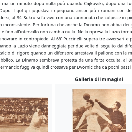
o, ma un minuto dopo nulla può quando Cajkovski, dopo una fuga 
 Dopo il gol gli jugoslavi impegnano ancor più i romani con del
ersi, al 34' Sukru si fa vivo con una cannonata che colpisce in pi
o inconsistente. Per fortuna che anche la Dinamo non abbia dei gr
e e fino all’intervallo non cambia nulla. Nella ripresa la Lazio torn
ovrare in contropiede. Al 68' Puccinelli supera tre avversari e po
uando la Lazio viene danneggiata per due volte di seguito dai dife
calcio di rigore quando un difensore arrestava il pallone con la 
ubblico. La Dinamo sembrava protetta da una forza occulta, al 86'
ermancic fuggiva quindi crossava per Dvornic che da pochi passi 
Galleria di immagini