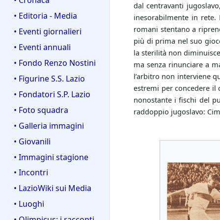
dal centravanti jugoslav
• Editoria - Media
inesorabilmente in rete.
romani stentano a riprend
• Eventi giornalieri
più di prima nel suo gioc
• Eventi annuali
la sterilità non diminuisc
• Fondo Renzo Nostini
ma senza rinunciare a man
l’arbitro non interviene q
• Figurine S.S. Lazio
estremi per concedere il 
• Fondatori S.P. Lazio
nonostante i fischi del p
• Foto squadra
raddoppio jugoslavo: Cim
• Galleria immagini
• Giovanili
• Immagini stagione
• Incontri
• LazioWiki sui Media
• Luoghi
• Olimpicus: i racconti