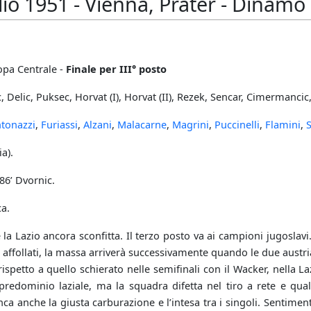
lio 1951 - Vienna, Prater - Dinamo
pa Centrale -
Finale per III° posto
, Delic, Puksec, Horvat (I), Horvat (II), Rezek, Sencar, Cimermancic, 
tonazzi
,
Furiassi
,
Alzani
,
Malacarne
,
Magrini
,
Puccinelli
,
Flamini
,
a).
86’ Dvornic.
ca.
e la Lazio ancora sconfitta. Il terzo posto va ai campioni jugoslav
 affollati, la massa arriverà successivamente quando le due aus
ispetto a quello schierato nelle semifinali con il Wacker, nella La
predominio laziale, ma la squadra difetta nel tiro a rete e qu
a anche la giusta carburazione e l’intesa tra i singoli. Sentiment