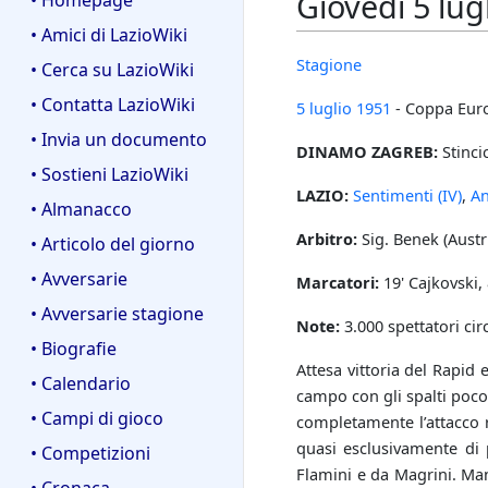
Giovedì 5 lug
• Homepage
• Amici di LazioWiki
Stagione
• Cerca su LazioWiki
• Contatta LazioWiki
5 luglio
1951
- Coppa Euro
• Invia un documento
DINAMO ZAGREB:
Stincic
• Sostieni LazioWiki
LAZIO:
Sentimenti (IV)
,
An
• Almanacco
Arbitro:
Sig. Benek (Austri
• Articolo del giorno
• Avversarie
Marcatori:
19' Cajkovski, 
• Avversarie stagione
Note:
3.000 spettatori cir
• Biografie
Attesa vittoria del Rapid 
• Calendario
campo con gli spalti poco
• Campi di gioco
completamente l’attacco r
quasi esclusivamente di 
• Competizioni
Flamini e da Magrini. Manc
• Cronaca