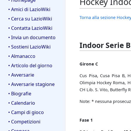
Hockey Indoo
• Homepage
• Amici di LazioWiki
Torna alla sezione Hocke
• Cerca su LazioWiki
• Contatta LazioWiki
• Invia un documento
Indoor Serie B
• Sostieni LazioWiki
• Almanacco
Girone C
• Articolo del giorno
• Avversarie
Cus Pisa, Cusa Pisa B, H
Olimpia Hockey Roma, HC 
• Avversarie stagione
CH Lib. S. Vito, Butterfly
• Biografie
Note: * nessuna prosecuzi
• Calendario
• Campi di gioco
Fase 1
• Competizioni
• Cronaca