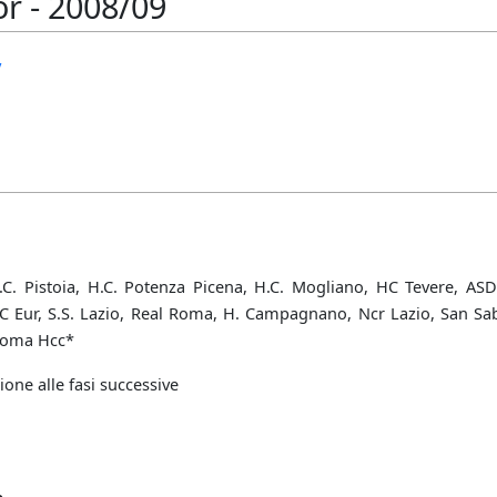
r - 2008/09
y
.C. Pistoia, H.C. Potenza Picena, H.C. Mogliano, HC Tevere, AS
Eur, S.S. Lazio, Real Roma, H. Campagnano, Ncr Lazio, San Saba
 Roma Hcc*
one alle fasi successive