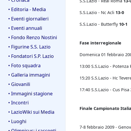
S.S.Lazio - Real Roma
13-
• Editoria - Media
S.S.Lazio - Nc Acli
13-0
• Eventi giornalieri
S.S.Lazio - Butterfly
10-1
• Eventi annuali
• Fondo Renzo Nostini
Fase interregionale
• Figurine S.S. Lazio
Domenica 01 febbraio 20
• Fondatori S.P. Lazio
• Foto squadra
13:00 S.S.Lazio - Potenza
• Galleria immagini
15:20 S.S.Lazio - Hc Teve
• Giovanili
17:40 S.S.Lazio - Cus Pisa
• Immagini stagione
• Incontri
Finale Campionato Itali
• LazioWiki sui Media
• Luoghi
7-8 febbraio 2009 - Geno
• Olimpicus: i racconti