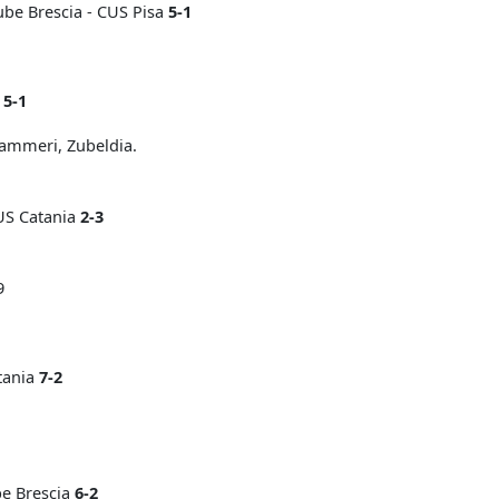
ube Brescia - CUS Pisa
5-1
o
5-1
ammeri, Zubeldia.
CUS Catania
2-3
9
tania
7-2
be Brescia
6-2