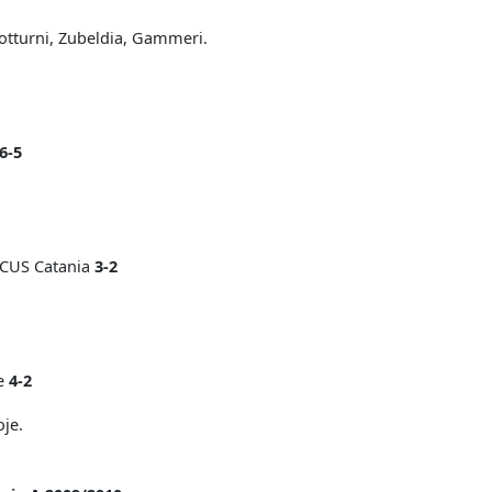
otturni, Zubeldia, Gammeri.
6-5
 CUS Catania
3-2
se
4-2
je.