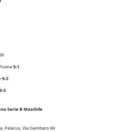
0
09
 Picena
5-1
re
9-2
3-3
ano Serie B Maschile
va, Palacus, Via Gambaro 66