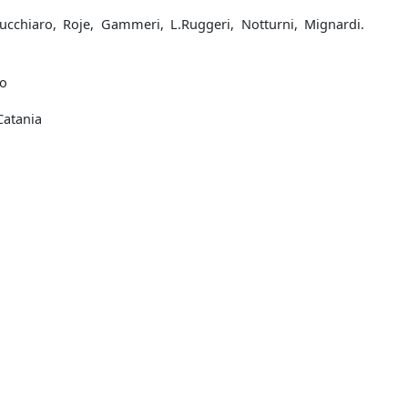
 Cucchiaro, Roje, Gammeri, L.Ruggeri, Notturni, Mignardi.
io
 Catania