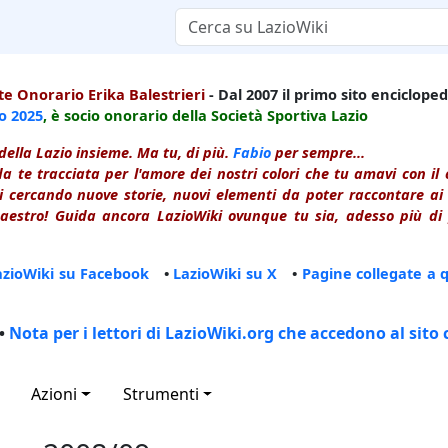
e Onorario Erika Balestrieri
- Dal 2007 il primo sito enciclopedi
io
2025
, è socio onorario della Società Sportiva Lazio
della Lazio insieme. Ma tu, di più.
Fabio
per sempre...
a te tracciata per l'amore dei nostri colori che tu amavi con i
 cercando nuove storie, nuovi elementi da poter raccontare ai le
estro! Guida ancora LazioWiki ovunque tu sia, adesso più di p
azioWiki su Facebook
•
LazioWiki su X
•
Pagine collegate a 
•
Nota per i lettori di LazioWiki.org che accedono al sito 
Azioni
Strumenti