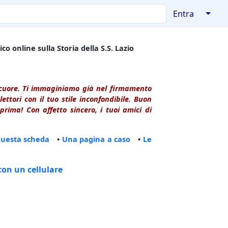
↓
Entra
co online sulla Storia della S.S. Lazio
l cuore. Ti immaginiamo già nel firmamento
ttori con il tuo stile inconfondibile. Buon
rima! Con affetto sincero, i tuoi amici di
questa scheda
•
Una pagina a caso
•
Le
con un cellulare