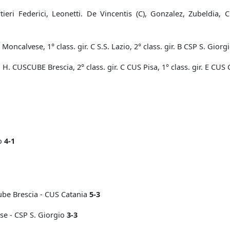
rtieri Federici, Leonetti. De Vincentis (C), Gonzalez, Zubeldia,
. Moncalvese, 1° class. gir. C S.S. Lazio, 2° class. gir. B CSP S. Giorg
D H. CUSCUBE Brescia, 2° class. gir. C CUS Pisa, 1° class. gir. E CUS
io
4-1
ube Brescia - CUS Catania
5-3
se - CSP S. Giorgio
3-3