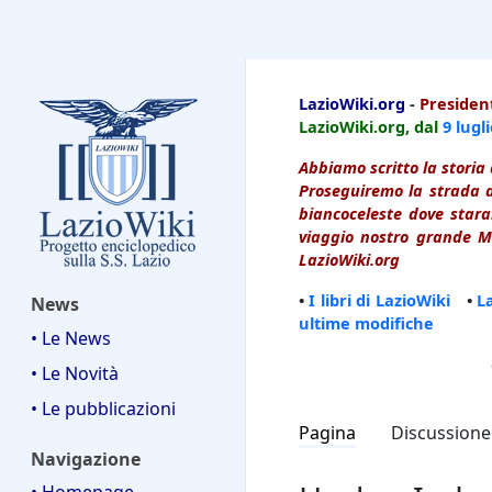
LazioWiki
LazioWiki.org
-
President
LazioWiki.org, dal
9 lugl
Abbiamo scritto la storia 
Proseguiremo la strada d
biancoceleste dove starai
viaggio nostro grande Ma
LazioWiki.org
•
I libri di LazioWiki
•
L
News
ultime modifiche
• Le News
• Le Novità
• Le pubblicazioni
Pagina
Discussione
Navigazione