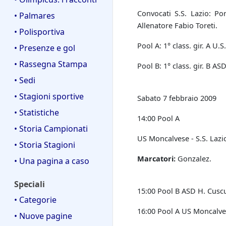
Convocati S.S. Lazio: Po
• Palmares
Allenatore Fabio Toreti.
• Polisportiva
Pool A: 1° class. gir. A U.S
• Presenze e gol
• Rassegna Stampa
Pool B: 1° class. gir. B AS
• Sedi
• Stagioni sportive
Sabato 7 febbraio 2009
• Statistiche
14:00 Pool A
• Storia Campionati
US Moncalvese - S.S. Laz
• Storia Stagioni
Marcatori:
Gonzalez.
• Una pagina a caso
Speciali
15:00 Pool B ASD H. Cusc
• Categorie
16:00 Pool A US Moncalve
• Nuove pagine