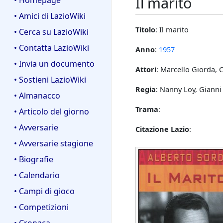
Il marito
• Homepage
• Amici di LazioWiki
Titolo
: Il marito
• Cerca su LazioWiki
• Contatta LazioWiki
Anno
:
1957
• Invia un documento
Attori
: Marcello Giorda, C
• Sostieni LazioWiki
Regia
: Nanny Loy, Gianni
• Almanacco
Trama
:
• Articolo del giorno
• Avversarie
Citazione Lazio
:
• Avversarie stagione
• Biografie
• Calendario
• Campi di gioco
• Competizioni
• Cronaca