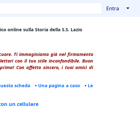
↓
Entra
co online sulla Storia della S.S. Lazio
l cuore. Ti immaginiamo già nel firmamento
ttori con il tuo stile inconfondibile. Buon
rima! Con affetto sincero, i tuoi amici di
questa scheda
•
Una pagina a caso
•
Le
con un cellulare