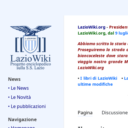
LazioWiki
LazioWiki.org
-
President
LazioWiki.org, dal
9 lugl
Abbiamo scritto la storia 
Proseguiremo la strada d
biancoceleste dove starai
viaggio nostro grande Ma
LazioWiki.org
•
I libri di LazioWiki
•
L
News
ultime modifiche
• Le News
• Le Novità
• Le pubblicazioni
Pagina
Discussione
Navigazione