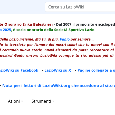
e Onorario Erika Balestrieri
- Dal 2007 il primo sito enciclopedi
io
2025
, è socio onorario della Società Sportiva Lazio
della Lazio insieme. Ma tu, di più.
Fabio
per sempre...
a te tracciata per l'amore dei nostri colori che tu amavi con i
 cercando nuove storie, nuovi elementi da poter raccontare ai le
estro! Guida ancora LazioWiki ovunque tu sia, adesso più di p
azioWiki su Facebook
•
LazioWiki su X
•
Pagine collegate a 
•
Nota per i lettori di LazioWiki.org che accedono al sito 
Azioni
Strumenti