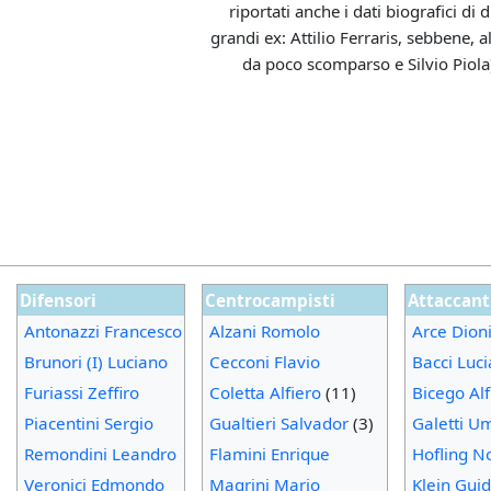
riportati anche i dati biografici di 
grandi ex: Attilio Ferraris, sebbene, al
da poco scomparso e Silvio Piola
Difensori
Centrocampisti
Attaccant
Antonazzi Francesco
Alzani Romolo
Arce Dioni
Brunori (I) Luciano
Cecconi Flavio
Bacci Luc
Furiassi Zeffiro
Coletta Alfiero
(11)
Bicego Al
Piacentini Sergio
Gualtieri Salvador
(3)
Galetti U
Remondini Leandro
Flamini Enrique
Hofling N
Veronici Edmondo
Magrini Mario
Klein Gui