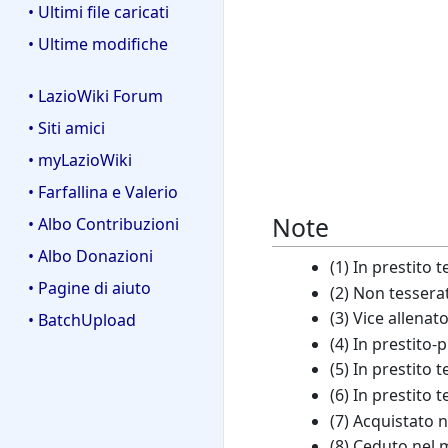
• Ultimi file caricati
• Ultime modifiche
• LazioWiki Forum
• Siti amici
• myLazioWiki
• Farfallina e Valerio
Note
• Albo Contribuzioni
• Albo Donazioni
(1) In prestito
• Pagine di aiuto
(2) Non tessera
(3) Vice allenat
• BatchUpload
(4) In prestito
(5) In prestito
(6) In prestito
(7) Acquistato
(8) Ceduto nel 