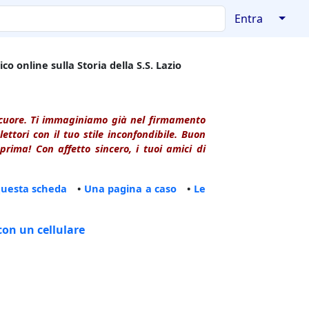
↓
Entra
co online sulla Storia della S.S. Lazio
l cuore. Ti immaginiamo già nel firmamento
ttori con il tuo stile inconfondibile. Buon
rima! Con affetto sincero, i tuoi amici di
questa scheda
•
Una pagina a caso
•
Le
con un cellulare