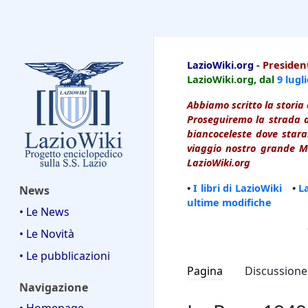
LazioWiki
LazioWiki.org
-
President
LazioWiki.org, dal
9 lugl
Abbiamo scritto la storia 
Proseguiremo la strada d
biancoceleste dove starai
viaggio nostro grande Ma
LazioWiki.org
•
I libri di LazioWiki
•
L
News
ultime modifiche
• Le News
• Le Novità
• Le pubblicazioni
Pagina
Discussione
Navigazione