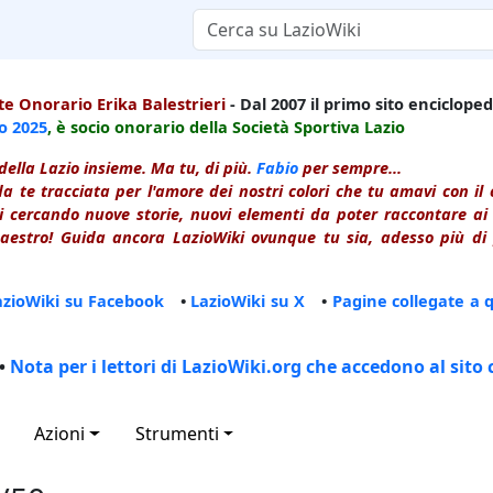
e Onorario Erika Balestrieri
- Dal 2007 il primo sito enciclopedi
io
2025
, è socio onorario della Società Sportiva Lazio
della Lazio insieme. Ma tu, di più.
Fabio
per sempre...
a te tracciata per l'amore dei nostri colori che tu amavi con i
 cercando nuove storie, nuovi elementi da poter raccontare ai le
estro! Guida ancora LazioWiki ovunque tu sia, adesso più di p
azioWiki su Facebook
•
LazioWiki su X
•
Pagine collegate a 
•
Nota per i lettori di LazioWiki.org che accedono al sito 
Azioni
Strumenti