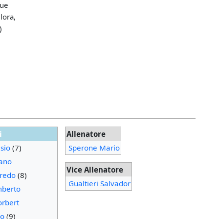
due
lora,
)
i
Allenatore
sio
(7)
Sperone Mario
iano
Vice Allenatore
fredo
(8)
Gualtieri Salvador
mberto
orbert
do
(9)