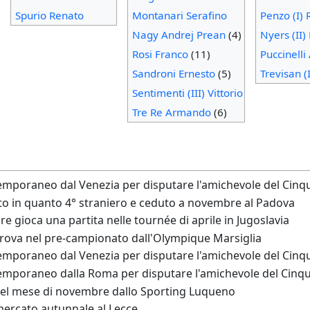
Spurio Renato
Montanari Serafino
Penzo (I)
Nagy Andrej Prean
(4)
Nyers (II)
Rosi Franco
(11)
Puccinelli
Sandroni Ernesto
(5)
Trevisan (
Sentimenti (III) Vittorio
Tre Re Armando
(6)
 temporaneo dal Venezia per disputare l'amichevole del Cinqu
to in quanto 4° straniero e ceduto a novembre al Padova
ore gioca una partita nelle tournée di aprile in Jugoslavia
-prova nel pre-campionato dall'Olympique Marsiglia
 temporaneo dal Venezia per disputare l'amichevole del Cinqu
 temporaneo dalla Roma per disputare l'amichevole del Cinq
 nel mese di novembre dallo Sporting Luqueno
mercato autunnale al Lecce