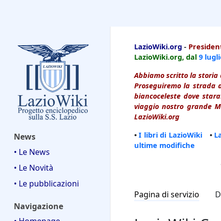
LazioWiki
LazioWiki.org
-
President
LazioWiki.org, dal
9 lugl
Abbiamo scritto la storia 
Proseguiremo la strada d
biancoceleste dove starai
viaggio nostro grande Ma
LazioWiki.org
•
I libri di LazioWiki
•
L
News
ultime modifiche
• Le News
• Le Novità
• Le pubblicazioni
Pagina di servizio
D
Navigazione