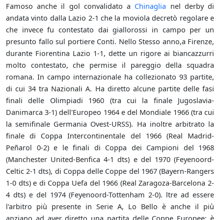
Famoso anche il gol convalidato a
Chinaglia
nel derby di
andata vinto dalla Lazio 2-1 che la moviola decretò regolare e
che invece fu contestato dai giallorossi in campo per un
presunto fallo sul portiere Conti. Nello Stesso anno,a Firenze,
durante Fiorentina Lazio 1-1, dette un rigore ai biancazzurri
molto contestato, che permise il pareggio della squadra
romana. In campo internazionale ha collezionato 93 partite,
di cui 34 tra Nazionali A. Ha diretto alcune partite delle fasi
finali delle Olimpiadi 1960 (tra cui la finale Jugoslavia-
Danimarca 3-1) dell'Europeo 1964 e del Mondiale 1966 (tra cui
la semifinale Germania Ovest-URSS). Ha inoltre arbitrato la
finale di Coppa Intercontinentale del 1966 (Real Madrid-
Peñarol 0-2) e le finali di Coppa dei Campioni del 1968
(Manchester United-Benfica 4-1 dts) e del 1970 (Feyenoord-
Celtic 2-1 dts), di Coppa delle Coppe del 1967 (Bayern-Rangers
1-0 dts) e di Coppa Uefa del 1966 (Real Zaragoza-Barcelona 2-
4 dts) e del 1974 (Feyenoord-Tottenham 2-0). ltre ad essere
l'arbitro più presente in Serie A, Lo Bello è anche il più
anziano ad aver diretto una partita delle Coppe Europee: è