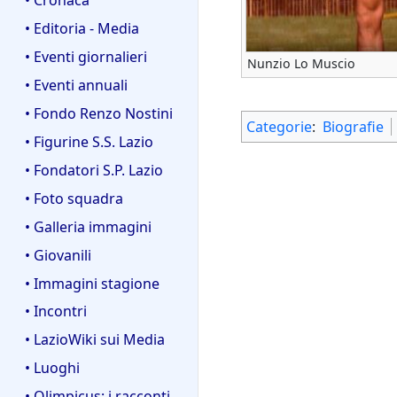
• Editoria - Media
• Eventi giornalieri
Nunzio Lo Muscio
• Eventi annuali
• Fondo Renzo Nostini
Categorie
:
Biografie
• Figurine S.S. Lazio
• Fondatori S.P. Lazio
• Foto squadra
• Galleria immagini
• Giovanili
• Immagini stagione
• Incontri
• LazioWiki sui Media
• Luoghi
• Olimpicus: i racconti