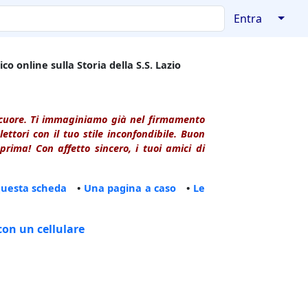
↓
Entra
co online sulla Storia della S.S. Lazio
l cuore. Ti immaginiamo già nel firmamento
ttori con il tuo stile inconfondibile. Buon
rima! Con affetto sincero, i tuoi amici di
questa scheda
•
Una pagina a caso
•
Le
con un cellulare