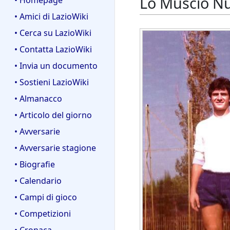
Lo Muscio N
• Homepage
• Amici di LazioWiki
• Cerca su LazioWiki
• Contatta LazioWiki
• Invia un documento
• Sostieni LazioWiki
• Almanacco
• Articolo del giorno
• Avversarie
• Avversarie stagione
• Biografie
• Calendario
• Campi di gioco
• Competizioni
• Cronaca