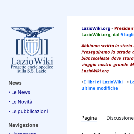
LazioWiki
LazioWiki.org
-
President
LazioWiki.org, dal
9 lugl
Abbiamo scritto la storia 
Proseguiremo la strada d
biancoceleste dove starai
viaggio nostro grande Ma
LazioWiki.org
•
I libri di LazioWiki
•
L
News
ultime modifiche
• Le News
• Le Novità
• Le pubblicazioni
Pagina
Discussione
Navigazione