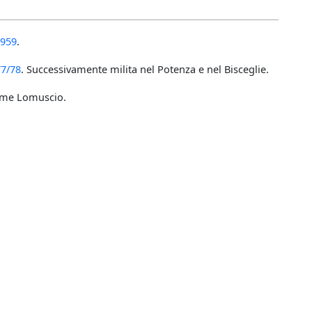
1959
.
77/78
. Successivamente milita nel Potenza e nel Bisceglie.
come Lomuscio.