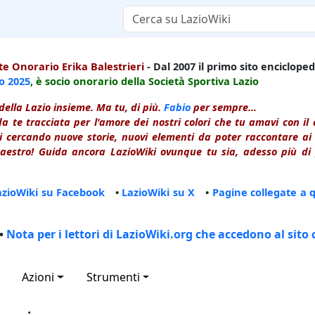
e Onorario Erika Balestrieri
- Dal 2007 il primo sito enciclopedi
io
2025
, è socio onorario della Società Sportiva Lazio
della Lazio insieme. Ma tu, di più.
Fabio
per sempre...
a te tracciata per l'amore dei nostri colori che tu amavi con i
 cercando nuove storie, nuovi elementi da poter raccontare ai le
estro! Guida ancora LazioWiki ovunque tu sia, adesso più di p
azioWiki su Facebook
•
LazioWiki su X
•
Pagine collegate a 
•
Nota per i lettori di LazioWiki.org che accedono al sito 
Azioni
Strumenti