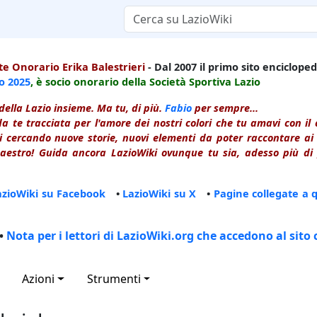
e Onorario Erika Balestrieri
- Dal 2007 il primo sito enciclopedi
io
2025
, è socio onorario della Società Sportiva Lazio
della Lazio insieme. Ma tu, di più.
Fabio
per sempre...
a te tracciata per l'amore dei nostri colori che tu amavi con i
 cercando nuove storie, nuovi elementi da poter raccontare ai le
estro! Guida ancora LazioWiki ovunque tu sia, adesso più di p
azioWiki su Facebook
•
LazioWiki su X
•
Pagine collegate a 
•
Nota per i lettori di LazioWiki.org che accedono al sito 
Azioni
Strumenti