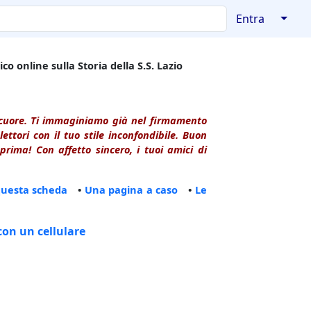
↓
Entra
co online sulla Storia della S.S. Lazio
l cuore. Ti immaginiamo già nel firmamento
ttori con il tuo stile inconfondibile. Buon
rima! Con affetto sincero, i tuoi amici di
questa scheda
•
Una pagina a caso
•
Le
con un cellulare