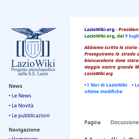
LazioWiki
LazioWiki.org
-
President
LazioWiki.org, dal
9 lugl
Abbiamo scritto la storia 
Proseguiremo la strada d
biancoceleste dove starai
viaggio nostro grande Ma
LazioWiki.org
•
I libri di LazioWiki
•
L
News
ultime modifiche
• Le News
• Le Novità
• Le pubblicazioni
Pagina
Discussione
Navigazione