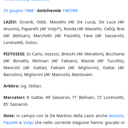
25 giugno
1968
-
Amichevole
1967/68
LAZIO:
Girardi, Oddi, Masiello (46' De Luca), De Luca (46'
Anzuini), Paparelli (46' Volpi*), Ronda (46' Masiello, Celli)), Brai
(46' Bellisari), Marchetti (46' Pazzelli), Fava (46' Sassaroli),
Lorenzetti, Dolso.
PISTOIESE:
Di Carlo, Vezzosi, Breschi (46' Merattini), Bicchierai
(46' Bonatti), Molinari (46' Fabiani), Mazzei (46' Tuccitto),
Mancioli (46' Gattai), Fabiani (46' Migliorini), Gattai (46'
Barcolini), Migliorini (46' Mancioli), Mantovani.
Arbitro:
sig. Stillaci.
Marcatori:
8' Gattai, 49' Sassaroli, 71' Bellisari, 72' Lorenzetti,
85' Sassaroli.
Note:
in campo con la De Martino della Lazio anche
Anzuini
,
Pazzelli
e
Volpi
che nelle corrente stagione hanno giocato in