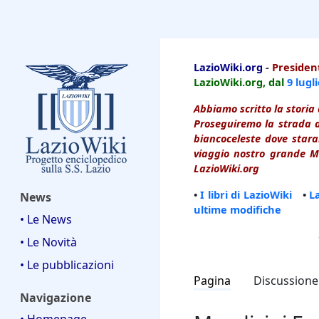
LazioWiki
LazioWiki.org
-
President
LazioWiki.org, dal
9 lugl
Abbiamo scritto la storia 
Proseguiremo la strada d
biancoceleste dove starai
viaggio nostro grande Ma
LazioWiki.org
•
I libri di LazioWiki
•
L
News
ultime modifiche
• Le News
• Le Novità
• Le pubblicazioni
Pagina
Discussione
Navigazione