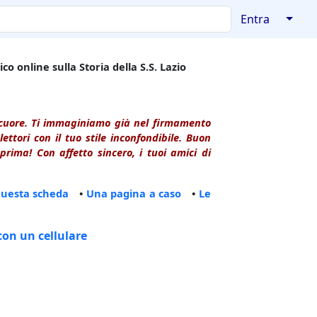
↓
Entra
co online sulla Storia della S.S. Lazio
l cuore. Ti immaginiamo già nel firmamento
ttori con il tuo stile inconfondibile. Buon
rima! Con affetto sincero, i tuoi amici di
questa scheda
•
Una pagina a caso
•
Le
con un cellulare