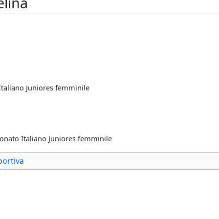
elina
taliano Juniores femminile
nato Italiano Juniores femminile
portiva