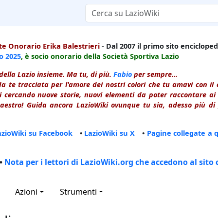
e Onorario Erika Balestrieri
- Dal 2007 il primo sito enciclopedi
io
2025
, è socio onorario della Società Sportiva Lazio
della Lazio insieme. Ma tu, di più.
Fabio
per sempre...
a te tracciata per l'amore dei nostri colori che tu amavi con i
 cercando nuove storie, nuovi elementi da poter raccontare ai le
estro! Guida ancora LazioWiki ovunque tu sia, adesso più di p
azioWiki su Facebook
•
LazioWiki su X
•
Pagine collegate a 
•
Nota per i lettori di LazioWiki.org che accedono al sito 
Azioni
Strumenti