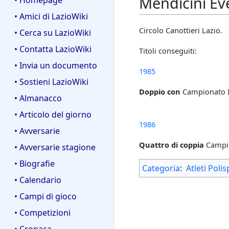
Mendicini Ev
• Homepage
• Amici di LazioWiki
Circolo Canottieri Lazio.
• Cerca su LazioWiki
• Contatta LazioWiki
Titoli conseguiti:
• Invia un documento
1985
• Sostieni LazioWiki
Doppio con
Campionato I
• Almanacco
• Articolo del giorno
1986
• Avversarie
Quattro di coppia
Campio
• Avversarie stagione
• Biografie
Categoria
:
Atleti Polis
• Calendario
• Campi di gioco
• Competizioni
• Cronaca