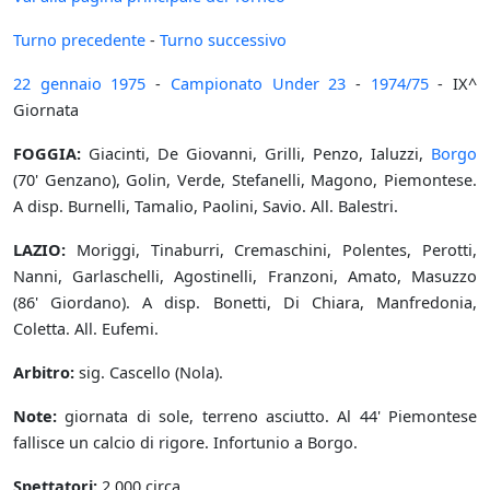
Turno precedente
-
Turno successivo
22 gennaio
1975
-
Campionato Under 23
-
1974/75
- IX^
Giornata
FOGGIA:
Giacinti, De Giovanni, Grilli, Penzo, Ialuzzi,
Borgo
(70' Genzano), Golin, Verde, Stefanelli, Magono, Piemontese.
A disp. Burnelli, Tamalio, Paolini, Savio. All. Balestri.
LAZIO:
Moriggi, Tinaburri, Cremaschini, Polentes, Perotti,
Nanni, Garlaschelli, Agostinelli, Franzoni, Amato, Masuzzo
(86' Giordano). A disp. Bonetti, Di Chiara, Manfredonia,
Coletta. All. Eufemi.
Arbitro:
sig. Cascello (Nola).
Note:
giornata di sole, terreno asciutto. Al 44' Piemontese
fallisce un calcio di rigore. Infortunio a Borgo.
Spettatori:
2.000 circa.