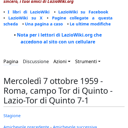
sincero, i tuoi amici di LazioWiki.org
•
I libri di LazioWiki
•
LazioWiki su Facebook
•
LazioWiki su X
•
Pagine collegate a questa
scheda
•
Una pagina a caso
•
Le ultime modifiche
•
Nota per i lettori di LazioWiki.org che
accedono al sito con un cellulare
Pagina
Discussione
Azioni
Strumenti
Mercoledì 7 ottobre 1959 -
Roma, campo Tor di Quinto -
Lazio-Tor di Quinto 7-1
Stagione
Amichevole precedente
-
Amichevole successiva