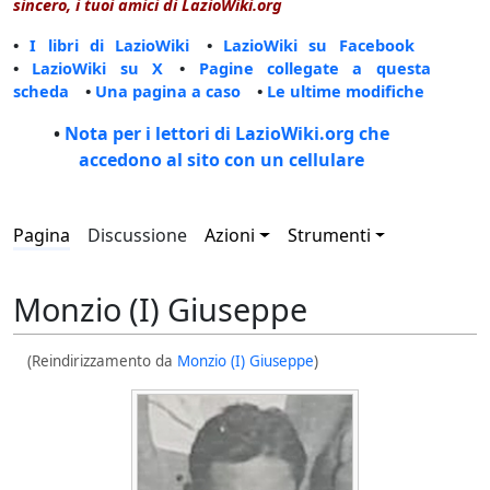
sincero, i tuoi amici di LazioWiki.org
•
I libri di LazioWiki
•
LazioWiki su Facebook
•
LazioWiki su X
•
Pagine collegate a questa
scheda
•
Una pagina a caso
•
Le ultime modifiche
•
Nota per i lettori di LazioWiki.org che
accedono al sito con un cellulare
Pagina
Discussione
Azioni
Strumenti
Monzio (I) Giuseppe
(Reindirizzamento da
Monzio (I) Giuseppe
)