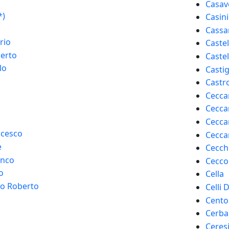
Casav
*)
Casini
Cassa
rio
Caste
berto
Castel
lo
Casti
Castr
Ceccar
Ceccar
Cecca
ncesco
Cecca
e
Cecch
anco
Cecco
o
Cella
o Roberto
Celli 
Cento
Cerba
Ceresi