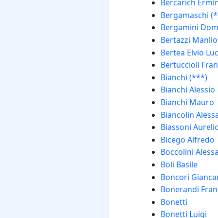
Bercarich Ermi
Bergamaschi (*
Bergamini Dom
Bertazzi Manlio
Bertea Elvio Luc
Bertuccioli Fra
Bianchi (***)
Bianchi Alessio
Bianchi Mauro
Biancolin Ales
Biassoni Aureli
Bicego Alfredo
Boccolini Aless
Boli Basile
Boncori Gianca
Bonerandi Fran
Bonetti
Bonetti Luigi