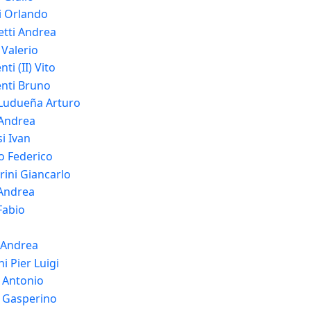
i Orlando
etti Andrea
 Valerio
ti (II) Vito
nti Bruno
 Ludueña Arturo
 Andrea
i Ivan
o Federico
rini Giancarlo
 Andrea
Fabio
i
i Andrea
i Pier Luigi
i Antonio
i Gasperino