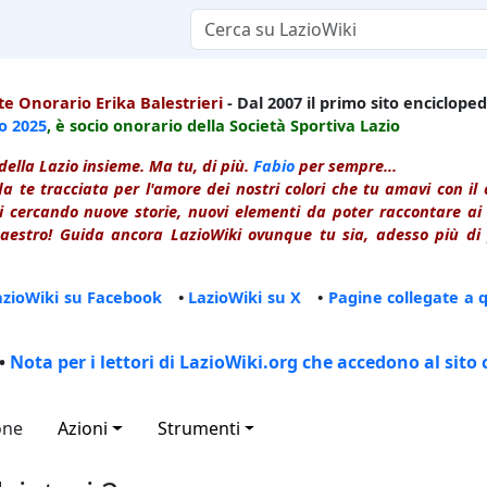
e Onorario Erika Balestrieri
- Dal 2007 il primo sito enciclopedi
io
2025
, è socio onorario della Società Sportiva Lazio
della Lazio insieme. Ma tu, di più.
Fabio
per sempre...
a te tracciata per l'amore dei nostri colori che tu amavi con i
 cercando nuove storie, nuovi elementi da poter raccontare ai le
estro! Guida ancora LazioWiki ovunque tu sia, adesso più di p
azioWiki su Facebook
•
LazioWiki su X
•
Pagine collegate a 
•
Nota per i lettori di LazioWiki.org che accedono al sito 
one
Azioni
Strumenti