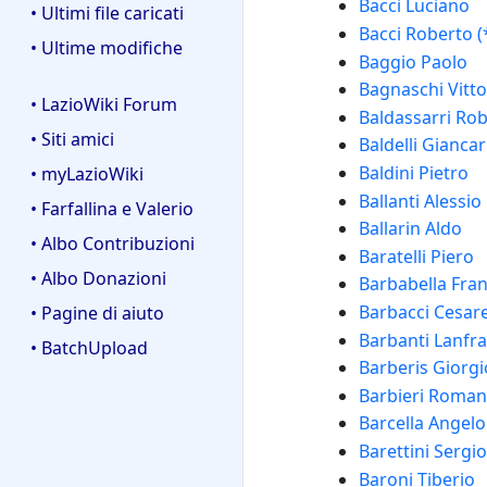
Bacci Luciano
• Ultimi file caricati
Bacci Roberto (
• Ultime modifiche
Baggio Paolo
Bagnaschi Vitto
• LazioWiki Forum
Baldassarri Ro
• Siti amici
Baldelli Giancar
Baldini Pietro
• myLazioWiki
Ballanti Alessio
• Farfallina e Valerio
Ballarin Aldo
• Albo Contribuzioni
Baratelli Piero
• Albo Donazioni
Barbabella Fra
Barbacci Cesar
• Pagine di aiuto
Barbanti Lanfr
• BatchUpload
Barberis Giorgi
Barbieri Roman
Barcella Angelo
Barettini Sergio
Baroni Tiberio