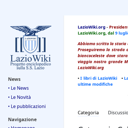
LazioWiki
LazioWiki.org
-
President
LazioWiki.org, dal
9 lugl
Abbiamo scritto la storia 
Proseguiremo la strada d
biancoceleste dove starai
viaggio nostro grande Ma
LazioWiki.org
•
I libri di LazioWiki
•
L
News
ultime modifiche
• Le News
• Le Novità
• Le pubblicazioni
Categoria
Discussi
Navigazione