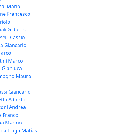
sai Mario
ne Francesco
riolo
ali Gilberto
elli Cassio
ta Giancarlo
Marco
tini Marco
i Gianluca
omagno Mauro
ssi Giancarlo
tta Alberto
toni Andrea
s Franco
ei Marino
ola Tiago Matías