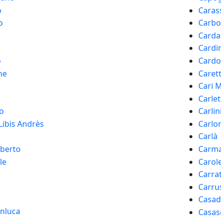
o
Caras
o
Carbo
Carda
Cardin
o
Cardos
ne
Caret
Cari 
Carlet
lo
Carlin
Libis Andrès
Carl
Carlà
lberto
Carma
le
Carole
Carra
Carru
Casad
anluca
Casas