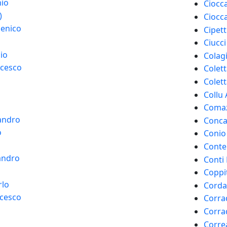
nio
Ciocca
)
Ciocca
enico
Cipet
Ciucci
io
Colag
ncesco
Colett
Colet
Collu
Comaz
sandro
Conca
o
Conio
Conte
andro
Conti 
Coppit
rlo
Corda
cesco
Corra
Corra
Corre