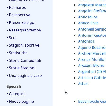
Angeletti Marc
• Palmares
Angelini Stefan
• Polisportiva
Antic Milos
• Presenze e gol
Antico Elvio
Antonelli Sergi
• Rassegna Stampa
Antonini Gasto
• Sedi
Antonioli
• Stagioni sportive
Aquino Rosario
• Statistiche
Archilei Marcel
Arenas Murillo 
• Storia Campionati
Arezzini Bruno
• Storia Stagioni
Argentieri (II) A
• Una pagina a caso
Artistico Gabrie
Atturi
Speciali
B
• Categorie
• Nuove pagine
Bacchiocchi Gi