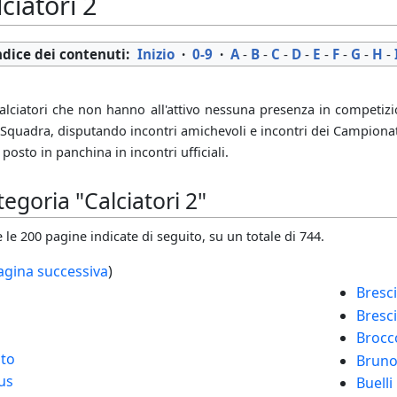
ciatori 2
ndice dei contenuti:
Inizio
·
0-9
·
A
-
B
-
C
-
D
-
E
-
F
-
G
-
H
-
 calciatori che non hanno all'attivo nessuna presenza in competizi
 Squadra, disputando incontri amichevoli e incontri dei Campionati
sto in panchina in incontri ufficiali.
tegoria "Calciatori 2"
le 200 pagine indicate di seguito, su un totale di 744.
agina successiva
)
Bresci
Bresci
Brocc
ato
Brunor
us
Buelli