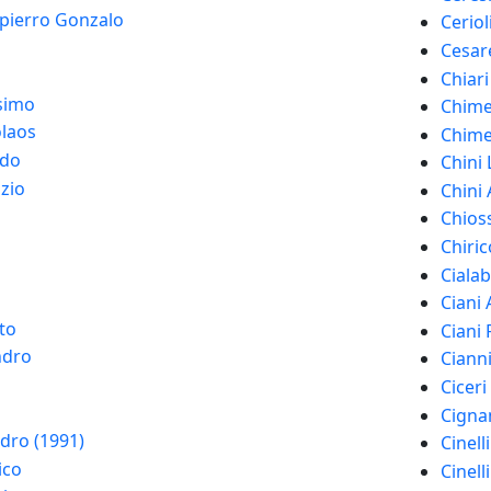
pierro Gonzalo
Ceriol
Cesar
Chiari
ssimo
Chimen
laos
Chime
ado
Chini
zio
Chini
Chioss
Chiric
Cialab
Ciani
to
Ciani 
ndro
Ciann
Cicer
Cignan
dro (1991)
Cinell
ico
Cinell