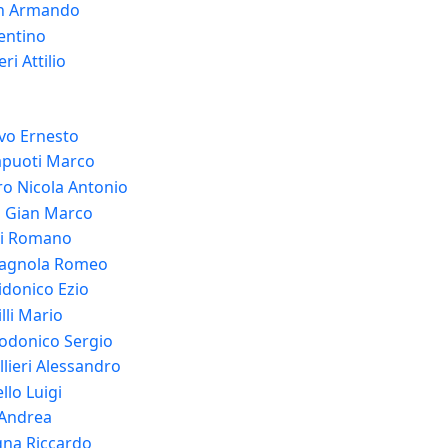
n Armando
entino
ri Attilio
vo Ernesto
apuoti Marco
ro Nicola Antonio
i Gian Marco
li Romano
agnola Romeo
donico Ezio
lli Mario
donico Sergio
lieri Alessandro
llo Luigi
Andrea
na Riccardo