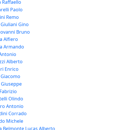
 Raffaello
relli Paolo
tini Remo
 Giuliani Gino
iovanni Bruno
a Alfiero
ta Armando
 Antonio
zi Alberto
ri Enrico
 Giacomo
 Giuseppe
Fabrizio
elli Olindo
ro Antonio
dini Corrado
do Michele
a Belmonte Lucas Alberto