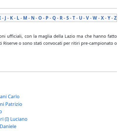
I
-
J
-
K
-
L
-
M
-
N
-
O
-
P
-
Q
-
R
-
S
-
T
-
U
-
V
-
W
-
X
-
Y
-
Z
oni ufficiali, con la maglia della Lazio ma che hanno fatto
 Riserve o sono stati convocati per ritiri pre-campionato o
ani Carlo
ni Patrizio
o
i (I) Luciano
 Daniele