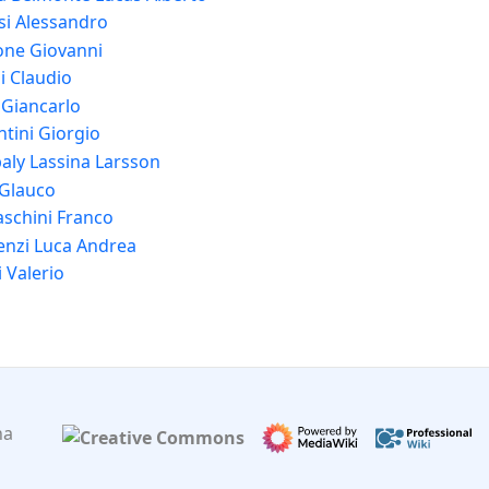
si Alessandro
one Giovanni
i Claudio
 Giancarlo
tini Giorgio
aly Lassina Larsson
 Glauco
schini Franco
enzi Luca Andrea
 Valerio
na