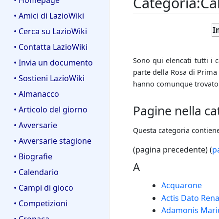
Categoria
:
Cal
• Homepage
• Amici di LazioWiki
I
• Cerca su LazioWiki
• Contatta LazioWiki
Sono qui elencati tutti i
• Invia un documento
parte della Rosa di Prima
• Sostieni LazioWiki
hanno comunque trovato po
• Almanacco
Pagine nella ca
• Articolo del giorno
• Avversarie
Questa categoria contiene 
• Avversarie stagione
(pagina precedente) (
p
• Biografie
A
• Calendario
Acquarone
• Campi di gioco
Actis Dato Ren
• Competizioni
Adamonis Mari
• Cronaca