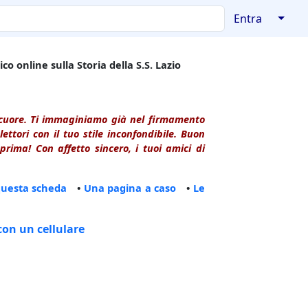
↓
Entra
co online sulla Storia della S.S. Lazio
l cuore. Ti immaginiamo già nel firmamento
ttori con il tuo stile inconfondibile. Buon
rima! Con affetto sincero, i tuoi amici di
questa scheda
•
Una pagina a caso
•
Le
con un cellulare