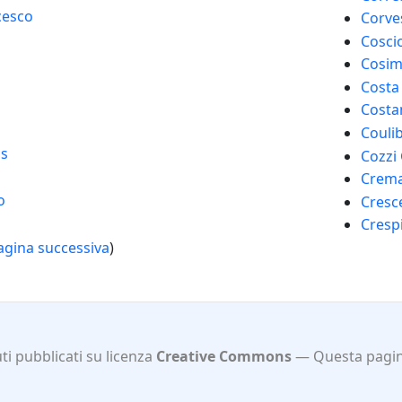
cesco
Corve
Cosci
o
Cosim
Costa
Costan
Coulib
is
Cozzi
Crema
o
Cresc
Crespi
agina successiva
)
i pubblicati su licenza
Creative Commons
Questa pagi