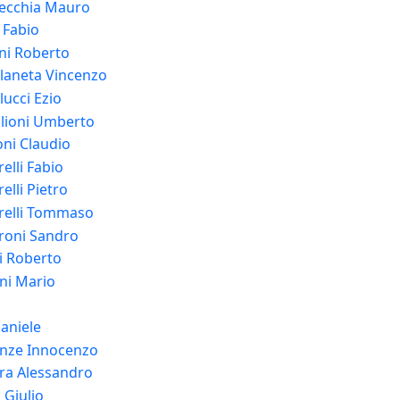
ecchia Mauro
 Fabio
ni Roberto
llaneta Vincenzo
lucci Ezio
glioni Umberto
oni Claudio
elli Fabio
elli Pietro
relli Tommaso
roni Sandro
i Roberto
ni Mario
Daniele
nze Innocenzo
ra Alessandro
 Giulio