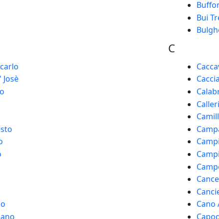
Buffo
Bui Tr
Bulghe
C
ncarlo
Cacca
 Josè
Cacci
io
Calab
Caller
Camil
esto
Camp
o
Campi
o
Campi
Campo
Cancel
Cancie
lo
Cano 
iano
Capog