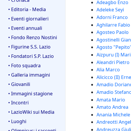
Adeagbo Enzo
• Editoria - Media
Adeleke Seyi
Adorni Franco
• Eventi giornalieri
Aghilarre Fabio
• Eventi annuali
Agosteo Paolo
• Fondo Renzo Nostini
Agostinelli Gia
• Figurine S.S. Lazio
Agosto "Pepito"
Aizpuru (I) Mar
• Fondatori S.P. Lazio
Aleandri Pietro
• Foto squadra
Alia Marco
• Galleria immagini
Alicicco (II) Ern
• Giovanili
Amadio Dorian
Amadio Stefan
• Immagini stagione
Amata Mario
• Incontri
Amato Andrea
• LazioWiki sui Media
Anania Michele
• Luoghi
Andreotti Ange
Andreuzza Giul
• Olimpicus: i racconti