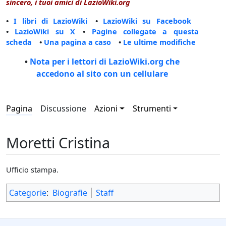
sincero, i tuoi amici di LazioWiki.org
•
I libri di LazioWiki
•
LazioWiki su Facebook
•
LazioWiki su X
•
Pagine collegate a questa
scheda
•
Una pagina a caso
•
Le ultime modifiche
•
Nota per i lettori di LazioWiki.org che
accedono al sito con un cellulare
Pagina
Discussione
Azioni
Strumenti
Moretti Cristina
Ufficio stampa.
Categorie
:
Biografie
Staff