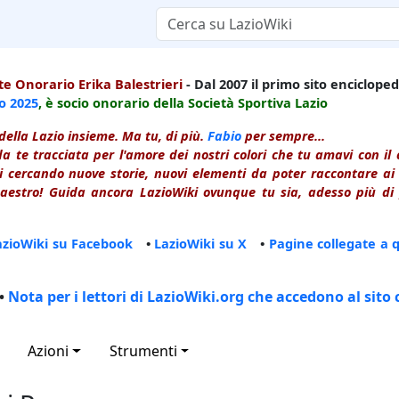
e Onorario Erika Balestrieri
- Dal 2007 il primo sito enciclopedi
io
2025
, è socio onorario della Società Sportiva Lazio
della Lazio insieme. Ma tu, di più.
Fabio
per sempre...
a te tracciata per l'amore dei nostri colori che tu amavi con i
 cercando nuove storie, nuovi elementi da poter raccontare ai le
estro! Guida ancora LazioWiki ovunque tu sia, adesso più di p
azioWiki su Facebook
•
LazioWiki su X
•
Pagine collegate a 
•
Nota per i lettori di LazioWiki.org che accedono al sito 
Azioni
Strumenti