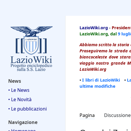
LazioWiki
LazioWiki.org
-
President
LazioWiki.org, dal
9 lugl
Abbiamo scritto la storia 
Proseguiremo la strada d
biancoceleste dove starai
viaggio nostro grande Ma
LazioWiki.org
•
I libri di LazioWiki
•
L
News
ultime modifiche
• Le News
• Le Novità
• Le pubblicazioni
Pagina
Discussione
Navigazione