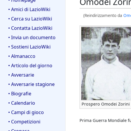
Omodei Zorin
• Homepage
• Amici di LazioWiki
(Reindirizzamento da
Omo
• Cerca su LazioWiki
• Contatta LazioWiki
• Invia un documento
• Sostieni LazioWiki
• Almanacco
• Articolo del giorno
• Avversarie
• Avversarie stagione
• Biografie
• Calendario
Prospero Omodei Zorini
• Campi di gioco
Prima Guerra Mondiale fu 
• Competizioni
• Cronaca