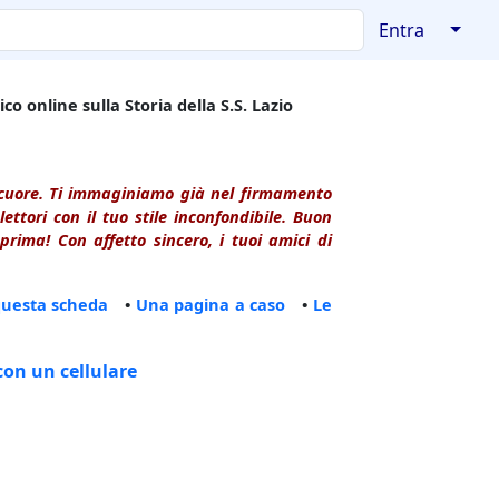
↓
Entra
co online sulla Storia della S.S. Lazio
l cuore. Ti immaginiamo già nel firmamento
ttori con il tuo stile inconfondibile. Buon
rima! Con affetto sincero, i tuoi amici di
questa scheda
•
Una pagina a caso
•
Le
con un cellulare