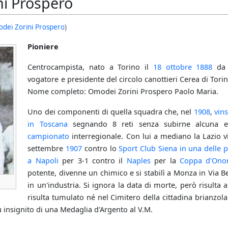
i Prospero
dei Zorini Prospero
)
Pioniere
Centrocampista, nato a Torino il
18 ottobre
1888
da 
vogatore e presidente del circolo canottieri Cerea di Tori
Nome completo: Omodei Zorini Prospero Paolo Maria.
Uno dei componenti di quella squadra che, nel
1908
,
vins
in Toscana
segnando 8 reti senza subirne alcuna e 
campionato
interregionale. Con lui a mediano la Lazio v
settembre
1907
contro lo
Sport Club Siena
in una delle p
a Napoli
per 3-1 contro il
Naples
per la
Coppa d'Ono
potente, divenne un chimico e si stabilì a Monza in Via Be
in un'industria. Si ignora la data di morte, però risulta
risulta tumulato né nel Cimitero della cittadina brianzola
insignito di una Medaglia d'Argento al V.M.