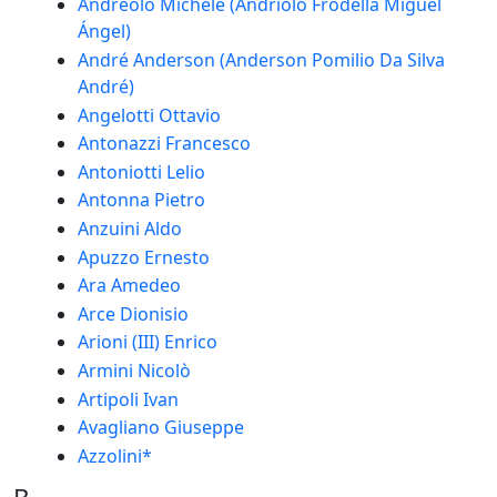
Andreolo Michele (Andriolo Frodella Miguel
Ángel)
André Anderson (Anderson Pomilio Da Silva
André)
Angelotti Ottavio
Antonazzi Francesco
Antoniotti Lelio
Antonna Pietro
Anzuini Aldo
Apuzzo Ernesto
Ara Amedeo
Arce Dionisio
Arioni (III) Enrico
Armini Nicolò
Artipoli Ivan
Avagliano Giuseppe
Azzolini*