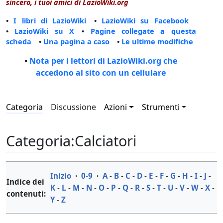
sincero, i tuoi amici di LazioWiki.org
•
I libri di LazioWiki
•
LazioWiki su Facebook
•
LazioWiki su X
•
Pagine collegate a questa
scheda
•
Una pagina a caso
•
Le ultime modifiche
•
Nota per i lettori di LazioWiki.org che
accedono al sito con un cellulare
Categoria
Discussione
Azioni
Strumenti
Categoria
:
Calciatori
Inizio
·
0-9
·
A
-
B
-
C
-
D
-
E
-
F
-
G
-
H
-
I
-
J
-
Indice dei
K
-
L
-
M
-
N
-
O
-
P
-
Q
-
R
-
S
-
T
-
U
-
V
-
W
-
X
-
contenuti:
Y
-
Z