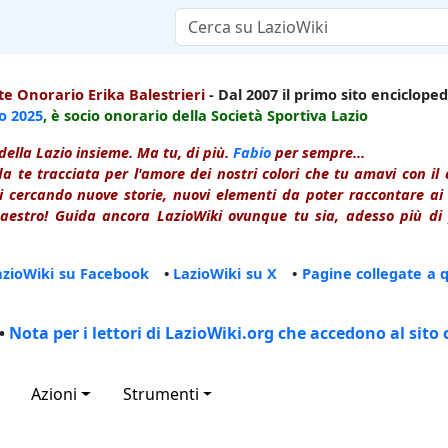
e Onorario Erika Balestrieri
- Dal 2007 il primo sito enciclopedi
io
2025
, è socio onorario della Società Sportiva Lazio
della Lazio insieme. Ma tu, di più.
Fabio
per sempre...
a te tracciata per l'amore dei nostri colori che tu amavi con i
 cercando nuove storie, nuovi elementi da poter raccontare ai le
estro! Guida ancora LazioWiki ovunque tu sia, adesso più di p
azioWiki su Facebook
•
LazioWiki su X
•
Pagine collegate a 
•
Nota per i lettori di LazioWiki.org che accedono al sito 
Azioni
Strumenti