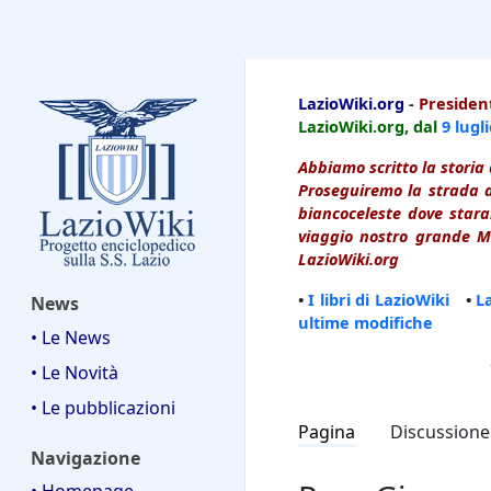
LazioWiki
LazioWiki.org
-
President
LazioWiki.org, dal
9 lugl
Abbiamo scritto la storia 
Proseguiremo la strada d
biancoceleste dove starai
viaggio nostro grande Ma
LazioWiki.org
•
I libri di LazioWiki
•
L
News
ultime modifiche
• Le News
• Le Novità
• Le pubblicazioni
Pagina
Discussione
Navigazione