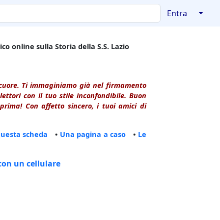
↓
Entra
co online sulla Storia della S.S. Lazio
l cuore. Ti immaginiamo già nel firmamento
ttori con il tuo stile inconfondibile. Buon
rima! Con affetto sincero, i tuoi amici di
questa scheda
•
Una pagina a caso
•
Le
con un cellulare