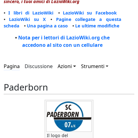
sincero, i tuoi amici di LazioWiki.org
•
I libri di LazioWiki
•
LazioWiki su Facebook
•
LazioWiki su X
•
Pagine collegate a questa
scheda
•
Una pagina a caso
•
Le ultime modifiche
•
Nota per i lettori di LazioWiki.org che
accedono al sito con un cellulare
Pagina
Discussione
Azioni
Strumenti
Paderborn
Il logo del