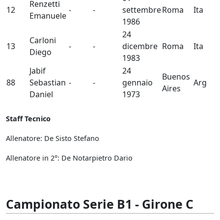
Renzetti
12
-
-
settembre
Roma
Ita
Emanuele
1986
24
Carloni
13
-
-
dicembre
Roma
Ita
Diego
1983
Jabif
24
Buenos
88
Sebastian
-
-
gennaio
Arg
Aires
Daniel
1973
Staff Tecnico
Allenatore: De Sisto Stefano
Allenatore in 2°: De Notarpietro Dario
Campionato Serie B1 - Girone C