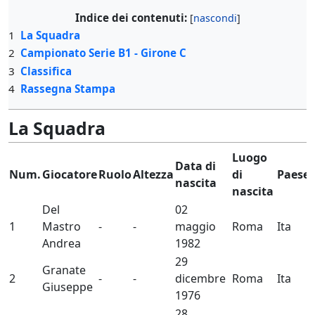
Indice dei contenuti:
1
La Squadra
2
Campionato Serie B1 - Girone C
3
Classifica
4
Rassegna Stampa
La Squadra
Luogo
Data di
Num.
Giocatore
Ruolo
Altezza
di
Paese
nascita
nascita
Del
02
1
Mastro
-
-
maggio
Roma
Ita
Andrea
1982
29
Granate
2
-
-
dicembre
Roma
Ita
Giuseppe
1976
28