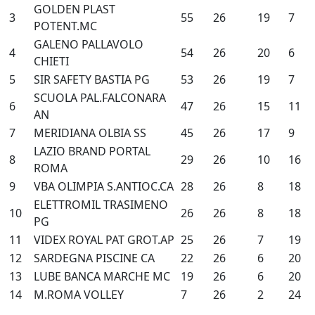
GOLDEN PLAST
3
55
26
19
7
POTENT.MC
GALENO PALLAVOLO
4
54
26
20
6
CHIETI
5
SIR SAFETY BASTIA PG
53
26
19
7
SCUOLA PAL.FALCONARA
6
47
26
15
11
AN
7
MERIDIANA OLBIA SS
45
26
17
9
LAZIO BRAND PORTAL
8
29
26
10
16
ROMA
9
VBA OLIMPIA S.ANTIOC.CA
28
26
8
18
ELETTROMIL TRASIMENO
10
26
26
8
18
PG
11
VIDEX ROYAL PAT GROT.AP
25
26
7
19
12
SARDEGNA PISCINE CA
22
26
6
20
13
LUBE BANCA MARCHE MC
19
26
6
20
14
M.ROMA VOLLEY
7
26
2
24