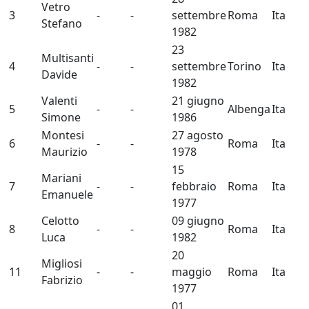
Vetro
3
-
-
settembre
Roma
Ita
Stefano
1982
23
Multisanti
4
-
-
settembre
Torino
Ita
Davide
1982
Valenti
21 giugno
5
-
-
Albenga
Ita
Simone
1986
Montesi
27 agosto
6
-
-
Roma
Ita
Maurizio
1978
15
Mariani
7
-
-
febbraio
Roma
Ita
Emanuele
1977
Celotto
09 giugno
8
-
-
Roma
Ita
Luca
1982
20
Migliosi
11
-
-
maggio
Roma
Ita
Fabrizio
1977
01