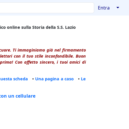
↓
Entra
co online sulla Storia della S.S. Lazio
l cuore. Ti immaginiamo già nel firmamento
ttori con il tuo stile inconfondibile. Buon
rima! Con affetto sincero, i tuoi amici di
questa scheda
•
Una pagina a caso
•
Le
con un cellulare