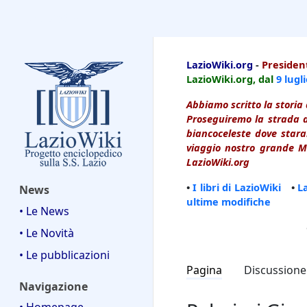
LazioWiki
LazioWiki.org
-
President
LazioWiki.org, dal
9 lugl
Abbiamo scritto la storia 
Proseguiremo la strada d
biancoceleste dove starai
viaggio nostro grande Ma
LazioWiki.org
•
I libri di LazioWiki
•
L
News
ultime modifiche
• Le News
• Le Novità
• Le pubblicazioni
Pagina
Discussione
Navigazione