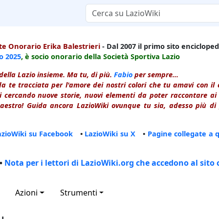
e Onorario Erika Balestrieri
- Dal 2007 il primo sito enciclopedi
io
2025
, è socio onorario della Società Sportiva Lazio
della Lazio insieme. Ma tu, di più.
Fabio
per sempre...
a te tracciata per l'amore dei nostri colori che tu amavi con i
 cercando nuove storie, nuovi elementi da poter raccontare ai le
estro! Guida ancora LazioWiki ovunque tu sia, adesso più di p
azioWiki su Facebook
•
LazioWiki su X
•
Pagine collegate a 
•
Nota per i lettori di LazioWiki.org che accedono al sito 
Azioni
Strumenti