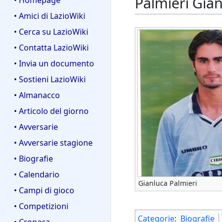
Palmieri Gia
• Homepage
• Amici di LazioWiki
• Cerca su LazioWiki
• Contatta LazioWiki
• Invia un documento
• Sostieni LazioWiki
• Almanacco
• Articolo del giorno
• Avversarie
• Avversarie stagione
• Biografie
• Calendario
Gianluca Palmieri
• Campi di gioco
• Competizioni
Categorie
:
Biografie
• Cronaca