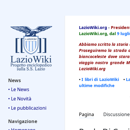
LazioWiki
LazioWiki.org
-
President
LazioWiki.org, dal
9 lugl
Abbiamo scritto la storia 
Proseguiremo la strada d
biancoceleste dove starai
viaggio nostro grande Ma
LazioWiki.org
•
I libri di LazioWiki
•
L
News
ultime modifiche
• Le News
• Le Novità
• Le pubblicazioni
Pagina
Discussione
Navigazione